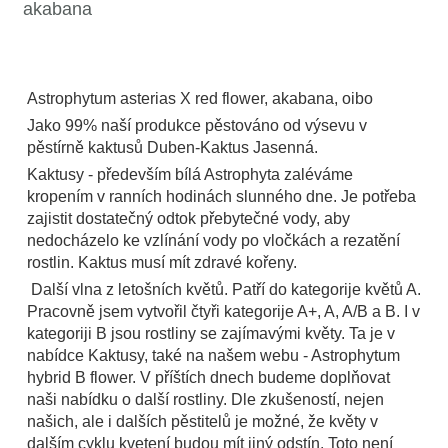
akabana
Astrophytum asterias X red flower, akabana, oibo
Jako 99% naší produkce pěstováno od výsevu v
pěstírně kaktusů Duben-Kaktus Jasenná.
Kaktusy - především bílá Astrophyta zaléváme
kropením v ranních hodinách slunného dne. Je potřeba
zajistit dostatečný odtok přebytečné vody, aby
nedocházelo ke vzlínání vody po vločkách a rezatění
rostlin. Kaktus musí mít zdravé kořeny.
Další vlna z letošních květů. Patří do kategorije květů A.
Pracovně jsem vytvořil čtyři kategorije A+, A, A/B a B. I v
kategoriji B jsou rostliny se zajímavými květy. Ta je v
nabídce Kaktusy, také na našem webu - Astrophytum
hybrid B flower. V příštích dnech budeme doplňovat
naši nabídku o další rostliny. Dle zkušeností, nejen
našich, ale i dalších pěstitelů je možné, že květy v
dalším cyklu kvetení budou mít jiný odstín. Toto není