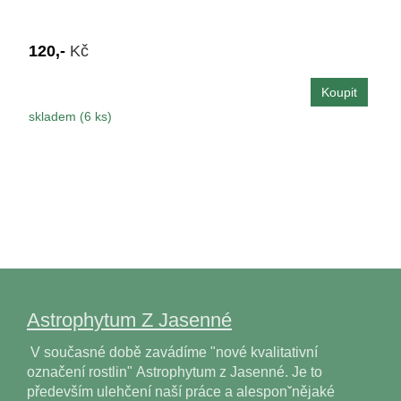
120,-
Kč
skladem (6 ks)
Astrophytum Z Jasenné
V současné době zavádíme "nové kvalitativní
označení rostlin" Astrophytum z Jasenné. Je to
především ulehčení naší práce a alesponˇnějaké