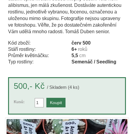
alibismus, jen málá zkušenost. Dostáváte autentickou
rostlinu, jednotlivě vybranou, focenou, označenou a
uloženou mimo skupinu. Fotografije nejsou upraveny
ve fotoshopu. Věřte, že po dostatečném zakořenění
Vám udělá mnoho radosti. Tomáš Duben senior.
Kód zboží:
červ 500
Stáří rostliny:
6+
roků
Průměr květináčku:
5,5
cm
Typ rostliny:
Semenáč / Seedling
Kč
500,-
/ Skladem (4 ks)
Kusů: