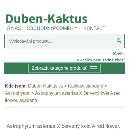
O NÁS
OBCHODNÍ PODMÍNKY
KONTAKT
Košík
V košíku není žádné zboží
Zobrazit kategorie produktů
Kde jsem:
Duben-Kaktus.cz
>
Kaktusy standard
>
Astrophytum
>
Astrophytum asterias X červený květ A red
flower, akabana
Astrophytum asterias X červený květ A red flower,