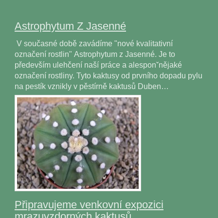
Astrophytum Z Jasenné
V současné době zavádíme "nové kvalitativní
označení rostlin" Astrophytum z Jasenné. Je to
především ulehčení naší práce a alesponˇnějaké
označení rostliny. Tyto kaktusy od prvního dopadu pylu
na pestík vznikly v pěstírně kaktusů Duben…
Připravujeme venkovní expozici
mrazuvzdorných kaktusů.