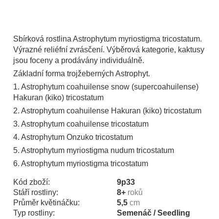
Sbírková rostlina Astrophytum myriostigma tricostatum.
Výrazné reliéfní zvrásčení. Výběrová kategorie, kaktusy
jsou foceny a prodávány individuálně.
Základní forma trojžeberných Astrophyt.
1. Astrophytum coahuilense snow (supercoahuilense)
Hakuran (kiko) tricostatum
2. Astrophytum coahuilense Hakuran (kiko) tricostatum
3. Astrophytum coahuilense tricostatum
4. Astrophytum Onzuko tricostatum
5. Astrophytum myriostigma nudum tricostatum
6. Astrophytum myriostigma tricostatum
Kód zboží:
9p33
Stáří rostliny:
8+
roků
Průměr květináčku:
5,5
cm
Typ rostliny:
Semenáč / Seedling