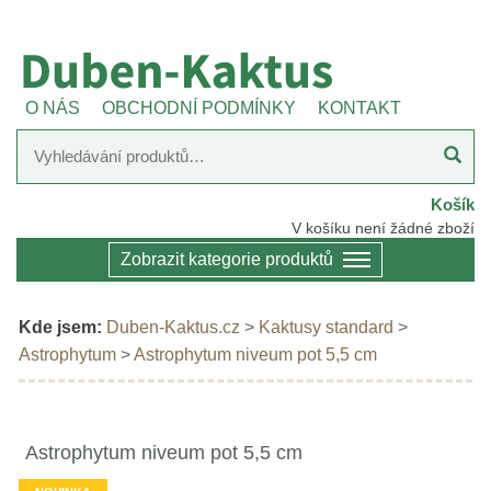
O NÁS
OBCHODNÍ PODMÍNKY
KONTAKT
Košík
V košíku není žádné zboží
Zobrazit kategorie produktů
Kde jsem:
Duben-Kaktus.cz
>
Kaktusy standard
>
Astrophytum
>
Astrophytum niveum pot 5,5 cm
Astrophytum niveum pot 5,5 cm