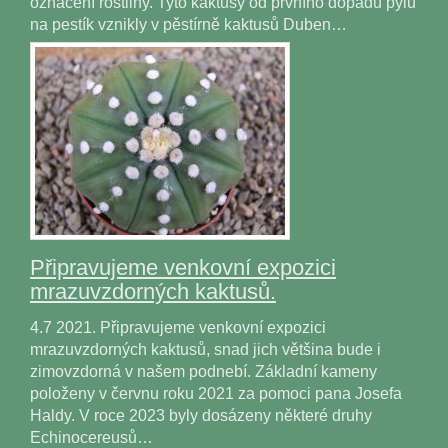
označení rostliny. Tyto kaktusy od prvního dopadu pylu
na pestík vznikly v pěstírně kaktusů Duben…
Připravujeme venkovní expozici
mrazuvzdorných kaktusů.
4.7 2021. Připravujeme venkovní expozici
mrazuvzdorných kaktusů, snad jich většina bude i
zimovzdorná v našem podnebí. Základní kameny
položeny v červnu roku 2021 za pomoci pana Josefa
Haldy. V roce 2023 byly dosázeny některé druhy
Echinocereusů…