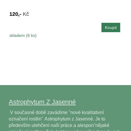
120,-
Kč
skladem (6 ks)
Astrophytum Z Jasenné
V současné době zavádíme "nové kvalitativní
označení rostlin" Astrophytum z Jasenné. Je to
především ulehčení naší práce a alesponˇnějaké