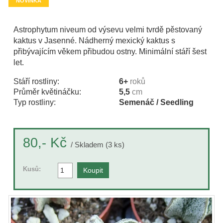
NOVINKA
Astrophytum niveum od výsevu velmi tvrdě pěstovaný
kaktus v Jasenné. Nádherný mexický kaktus s
přibývajícím věkem přibudou ostny. Minimální stáří šest
let.
Stáří rostliny:
6+
roků
Průměr květináčku:
5,5
cm
Typ rostliny:
Semenáč / Seedling
Kč
80,-
/ Skladem (3 ks)
Kusů: