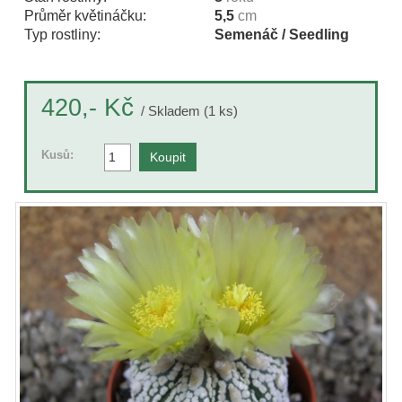
Průměr květináčku:
5,5
cm
Typ rostliny:
Semenáč / Seedling
Kč
420,-
/ Skladem (1 ks)
Kusů: