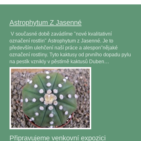
Astrophytum Z Jasenné
V současné době zavádíme "nové kvalitativní
označení rostlin" Astrophytum z Jasenné. Je to
především ulehčení naší práce a alesponˇnějaké
označení rostliny. Tyto kaktusy od prvního dopadu pylu
na pestík vznikly v pěstírně kaktusů Duben…
Připravujeme venkovní expozici