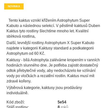
NOVINKA
Tento kaktus vznikl křížením Astrophytum Super
Kabuto a následnou selekcí. V pěstírně kaktusů Duben
Kaktus tyto rostliny šlechtíme mnoho let. Kvalitní
sbírková rostlina,
Další, levnější rostliny Astrophytum X Super Kabuto
najdete v kategorii Kaktusy standard a podkategorii
Astrophytum od 60 Kč.
Kaktusy - bílá Astrophyta zaléváme kropením v ranních
hodinách slunného dne. Je potřeba zajistit dostatečný
odtok přebytečné vody, aby nedocházelo ke vzlínání
vody po vločkách a rezatění rostlin. Kaktus musí mít
zdravé kořeny.
Výběrová kategorie, kaktusy jsou prodávány
individuálně.
Kód zboží:
5e54
Stáří rostliny:
8
roků