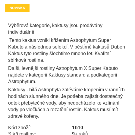
NOVINKA
Výběrová kategorie, kaktusy jsou prodávány
individuálně.
Tento kaktus vznikl křížením Astrophytum Super
Kabuto a následnou selekcí. V pěstírně kaktusů Duben
Kaktus tyto rostliny šlechtíme mnoho let. Kvalitní
sbírková rostlina.
Další, levnější rostliny Astrophytum X Super Kabuto
najdete v kategorii Kaktusy standard a podkategorii
Astrophytum.
Kaktusy - bílá Astrophyta zaléváme kropením v ranních
hodinách slunného dne. Je potřeba zajistit dostatečný
odtok přebytečné vody, aby nedocházelo ke vzlínání
vody po vločkách a rezatění rostlin. Kaktus musí mít
zdravé kořeny.
Kód zboží:
1b10
Stáří rostliny:
9+
roků