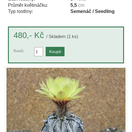
Průměr květináčku:
5,5
cm
Typ rostliny:
Semenáč / Seedling
Kč
480,-
/ Skladem (1 ks)
Kusů: