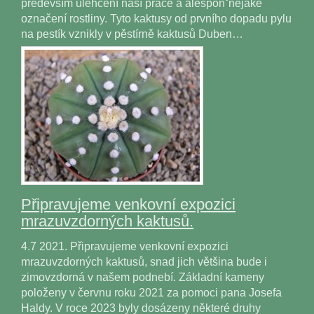
především ulehčení naší práce a alesponˇnějaké
označení rostliny. Tyto kaktusy od prvního dopadu pylu
na pestík vznikly v pěstírně kaktusů Duben…
Připravujeme venkovní expozici
mrazuvzdorných kaktusů.
4.7 2021. Připravujeme venkovní expozici
mrazuvzdorných kaktusů, snad jich většina bude i
zimovzdorná v našem podnebí. Základní kameny
položeny v červnu roku 2021 za pomoci pana Josefa
Haldy. V roce 2023 byly dosázeny některé druhy