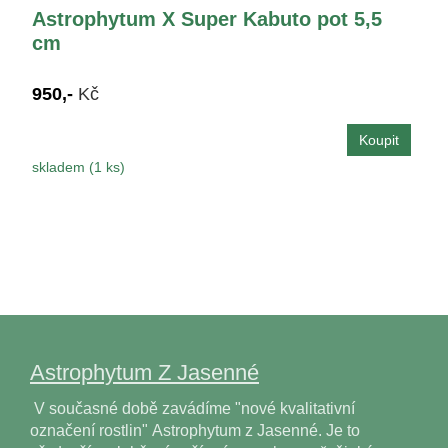
Astrophytum X Super Kabuto pot 5,5
cm
950,-
Kč
skladem (1 ks)
Astrophytum Z Jasenné
V současné době zavádíme "nové kvalitativní
označení rostlin" Astrophytum z Jasenné. Je to