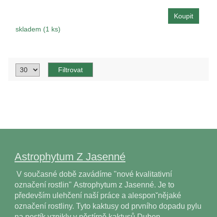
skladem (1 ks)
Astrophytum Z Jasenné
V současné době zavádíme "nové kvalitativní
označení rostlin" Astrophytum z Jasenné. Je to
především ulehčení naší práce a alesponˇnějaké
označení rostliny. Tyto kaktusy od prvního dopadu pylu
na pestík vznikly v pěstírně kaktusů Duben…