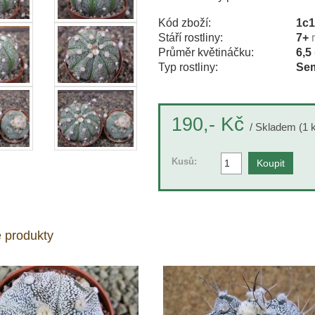
Kód zboží:
1c
Stáří rostliny:
7+
Průměr květináčku:
6,5
Typ rostliny:
Sem
Kč
190,-
/ Skladem (1 
Kusů:
 produkty