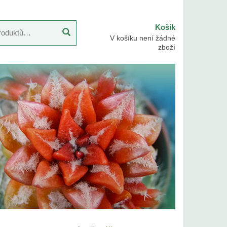
Košík
V košíku není žádné
zboží