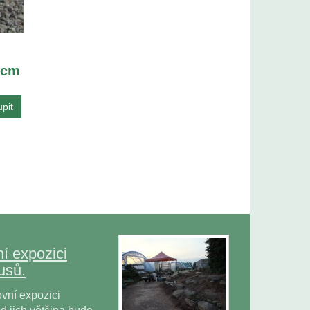
 cm
í expozici
usů.
vní expozici