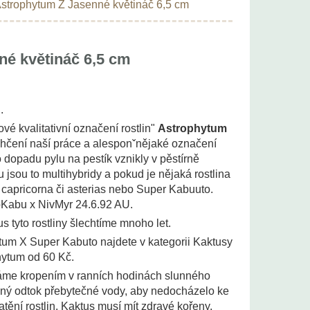
strophytum Z Jasenné květináč 6,5 cm
é květináč 6,5 cm
..
 kvalitativní označení rostlin"
Astrophytum
ehčení naší práce a alesponˇnějaké označení
o dopadu pylu na pestík vznikly v pěstírně
jsou to multihybridy a pokud je nějaká rostlina
capricorna či asterias nebo Super Kabuuto.
oKabu x NivMyr 24.6.92 AU.
 tyto rostliny šlechtíme mnoho let.
hytum X Super Kabuto najdete v kategorii Kaktusy
hytum od 60 Kč.
váme kropením v ranních hodinách slunného
ečný odtok přebytečné vody, aby nedocházelo ke
tění rostlin. Kaktus musí mít zdravé kořeny.