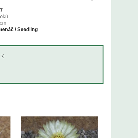
17
roků
cm
enáč / Seedling
ks)