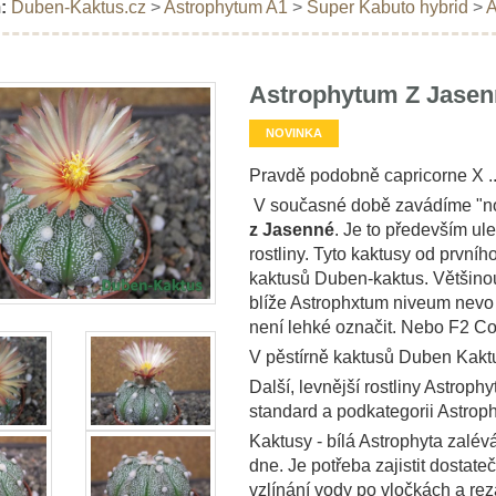
:
Duben-Kaktus.cz
>
Astrophytum A1
>
Super Kabuto hybrid
>
A
Astrophytum Z Jasenn
NOVINKA
Pravdě podobně capricorne X .
V současné době zavádíme "nové
z Jasenné
. Je to především ul
rostliny. Tyto kaktusy od prvníh
kaktusů Duben-kaktus. Většinou 
blíže Astrophxtum niveum nevo 
není lehké označit. Nebo F2 C
V pěstírně kaktusů Duben Kaktus
Další, levnější rostliny Astrop
standard a podkategorii Astrop
Kaktusy - bílá Astrophyta zalé
dne. Je potřeba zajistit dostat
vzlínání vody po vločkách a reza