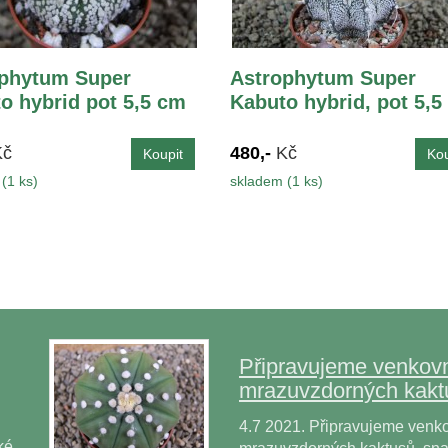
phytum Super
Astrophytum Super
o hybrid pot 5,5 cm
Kabuto hybrid, pot 5,5
Kč
480,-
Kč
(1 ks)
skladem (1 ks)
Připravujeme venkovn
mrazuvzdorných kakt
4.7 2021. Připravujeme venko
ké