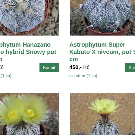
ophytum Hanazano
Astrophytum Super
o hybrid Snowy pot
Kabuto X niveum, pot 
m
cm
Kč
450,-
Kč
(1 ks)
skladem (1 ks)