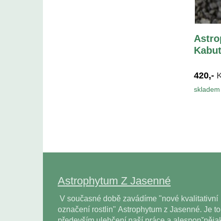
Astro
Kabut
420,-
skladem 
Astrophytum Z Jasenné
V současné době zavádíme "nové kvalitativní
označení rostlin" Astrophytum z Jasenné. Je to
především ulehčení naší práce a alesponˇněja