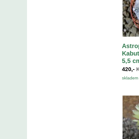
Astr
Kabut
5,5 c
420,-
skladem 