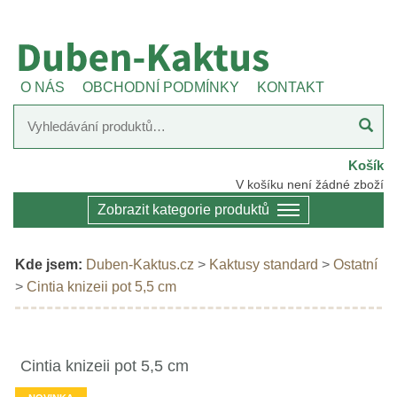
O NÁS
OBCHODNÍ PODMÍNKY
KONTAKT
Košík
V košíku není žádné zboží
Zobrazit kategorie produktů
Kde jsem:
Duben-Kaktus.cz
>
Kaktusy standard
>
Ostatní
>
Cintia knizeii pot 5,5 cm
Cintia knizeii pot 5,5 cm