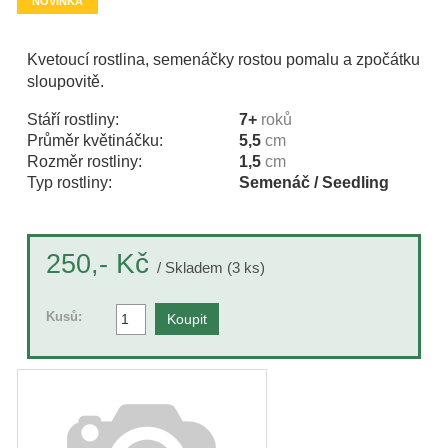
NOVINKA
Kvetoucí rostlina, semenáčky rostou pomalu a zpočátku
sloupovitě.
Stáří rostliny:
7+
roků
Průměr květináčku:
5,5
cm
Rozměr rostliny:
1,5
cm
Typ rostliny:
Semenáč / Seedling
Kč
250,-
/ Skladem (3 ks)
Kusů: