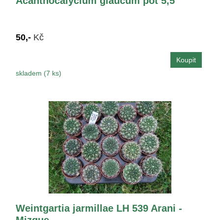
Acanthocalycium glaucum pot 5,5
50,-
Kč
skladem (7 ks)
Weintgartia jarmillae LH 539 Arani -