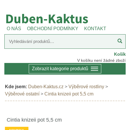
O NÁS
OBCHODNÍ PODMÍNKY
KONTAKT
Košík
V košíku není žádné zboží
Zobrazit kategorie produktů
Kde jsem:
Duben-Kaktus.cz
>
Výběrové rostliny
>
Výběrové ostatní
>
Cintia knizeii pot 5,5 cm
Cintia knizeii pot 5,5 cm