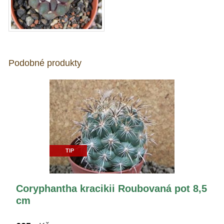
Podobné produkty
TIP
Coryphantha kracikii Roubovaná pot 8,5
cm