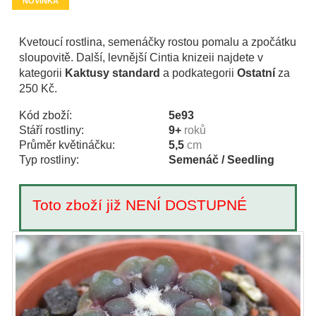
NOVINKA
Kvetoucí rostlina, semenáčky rostou pomalu a zpočátku
sloupovitě. Další, levnější Cintia knizeii najdete v
kategorii
Kaktusy standard
a podkategorii
Ostatní
za
250 Kč.
Kód zboží:
5e93
Stáří rostliny:
9+
roků
Průměr květináčku:
5,5
cm
Typ rostliny:
Semenáč / Seedling
Toto zboží již NENÍ DOSTUPNÉ