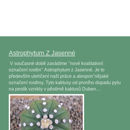
Astrophytum Z Jasenné
V současné době zavádíme "nové kvalitativní
označení rostlin" Astrophytum z Jasenné. Je to
především ulehčení naší práce a alesponˇnějaké
označení rostliny. Tyto kaktusy od prvního dopadu pylu
na pestík vznikly v pěstírně kaktusů Duben…