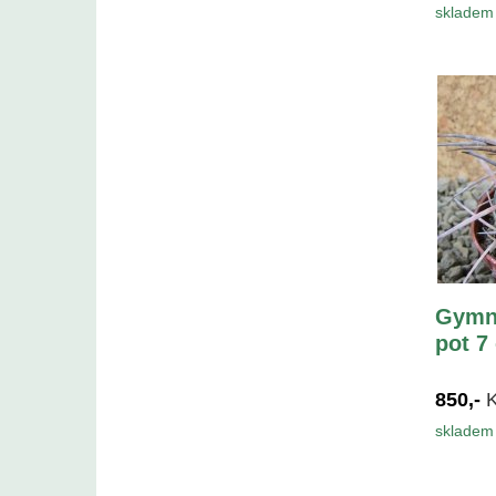
skladem 
Gymn
pot 7
850,-
skladem 