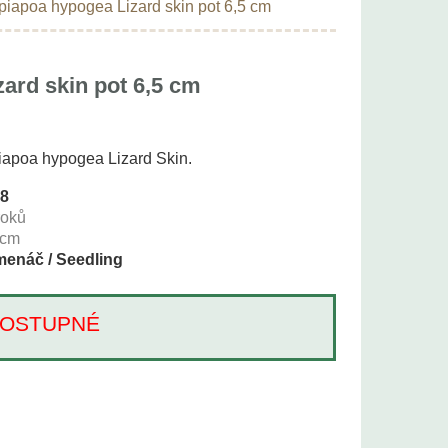
iapoa hypogea Lizard skin pot 6,5 cm
ard skin pot 6,5 cm
piapoa hypogea Lizard Skin.
88
roků
cm
enáč / Seedling
Í DOSTUPNÉ