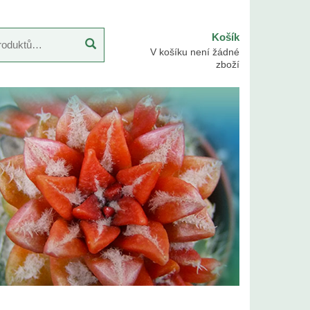
Košík
V košíku není žádné
zboží