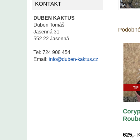
KONTAKT
DUBEN KAKTUS
Duben Tomáš
Podobné
Jasenná 31
552 22 Jasenná
Tel: 724 908 454
Email:
info@duben-kaktus.cz
TIP
Coryp
Roubo
625,-