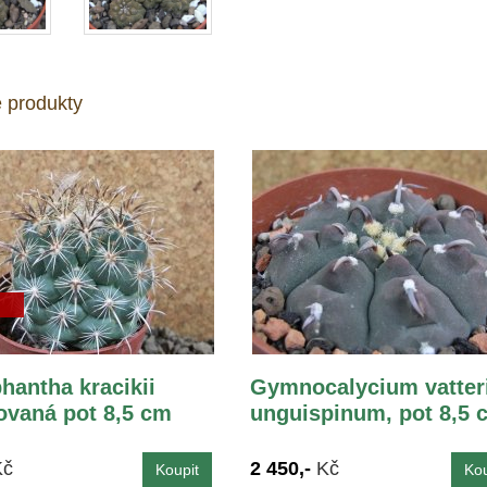
 produkty
hantha kracikii
Gymnocalycium vatter
vaná pot 8,5 cm
unguispinum, pot 8,5 
Kč
2 450,-
Kč