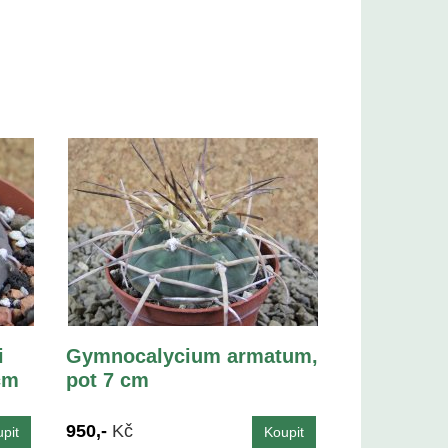
i
Gymnocalycium armatum,
cm
pot 7 cm
950,-
Kč