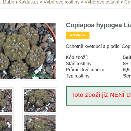
:
Duben-Kaktus.cz
>
Výběrové rostliny
>
Výběrové ostatní
>
Cop
Copiapoa hypogea Liz
NOVINKA
Ochotně kvetoucí a plodící Co
Kód zboží:
5e
Stáří rostliny:
8+
Průměr květináčku:
6,5
Typ rostliny:
Sem
Toto zboží již NEN