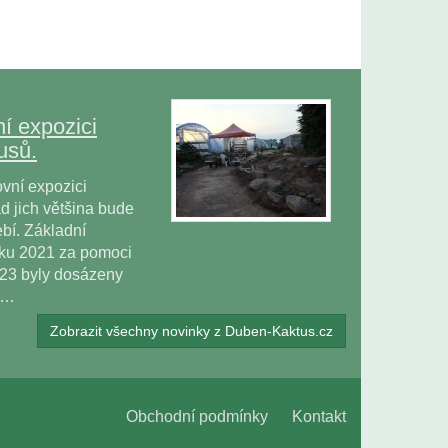
í expozici
usů.
vní expozici
 jich většina bude
bí. Základní
oku 2021 za pomoci
023 byly dosázeny
ů…
Zobrazit všechny novinky z Duben-Kaktus.cz
Obchodní podmínky
Kontakt