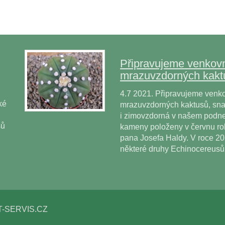
Připravujeme venkovn
mrazuvzdorných kakt
4.7 2021. Připravujeme venko
ké
mrazuvzdorných kaktusů, snad
i zimovzdorná v našem podne
sů
kameny položeny v červnu r
pana Josefa Haldy. V roce 2
některé druhy Echinocereus
T-SERVIS.CZ