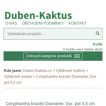
O NÁS
OBCHODNÍ PODMÍNKY
KONTAKT
Košík
V košíku není žádné zboží
Zobrazit kategorie produktů
Kde jsem:
Duben-Kaktus.cz
>
Výběrové rostliny
>
Výběrové ostatní
>
Coryphantha kracikii Diamante, Dur.
pot 5,5 cm
Coryphantha kracikii Diamante, Dur. pot 5,5 cm