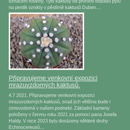
označení rostliny. Tyto kaktusy od prvního dopadu pylu
na pestík vznikly v pěstírně kaktusů Duben…
Připravujeme venkovní expozici
mrazuvzdorných kaktusů.
4.7 2021. Připravujeme venkovní expozici
mrazuvzdorných kaktusů, snad jich většina bude i
zimovzdorná v našem podnebí. Základní kameny
položeny v červnu roku 2021 za pomoci pana Josefa
Haldy. V roce 2023 byly dosázeny některé druhy
Echinocereusů…