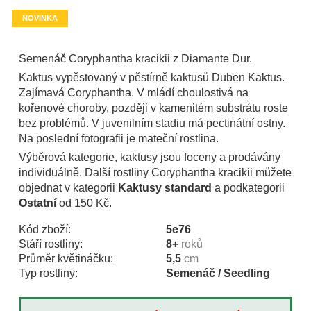
NOVINKA
Semenáč Coryphantha kracikii z Diamante Dur.
Kaktus vypěstovaný v pěstírně kaktusů Duben Kaktus.
Zajímavá Coryphantha. V mládí choulostivá na
kořenové choroby, později v kamenitém substrátu roste
bez problémů. V juvenilním stadiu má pectinátní ostny.
Na poslední fotografii je mateční rostlina.
Výběrová kategorie, kaktusy jsou foceny a prodávány
individuálně. Další rostliny Coryphantha kracikii můžete
objednat v kategorii
Kaktusy standard
a podkategorii
Ostatní
od 150 Kč.
Kód zboží:
5e76
Stáří rostliny:
8+
roků
Průměr květináčku:
5,5
cm
Typ rostliny:
Semenáč / Seedling