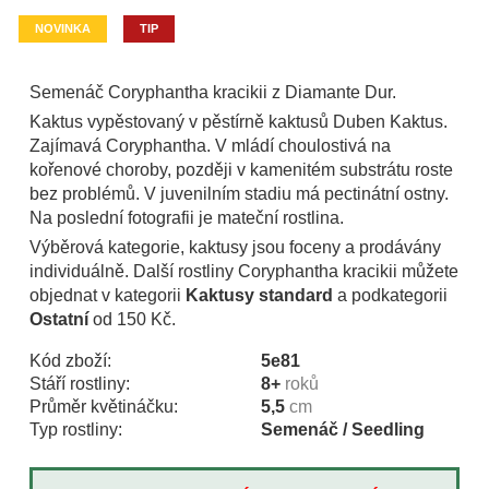
NOVINKA
TIP
Semenáč Coryphantha kracikii z Diamante Dur.
Kaktus vypěstovaný v pěstírně kaktusů Duben Kaktus.
Zajímavá Coryphantha. V mládí choulostivá na
kořenové choroby, později v kamenitém substrátu roste
bez problémů. V juvenilním stadiu má pectinátní ostny.
Na poslední fotografii je mateční rostlina.
Výběrová kategorie, kaktusy jsou foceny a prodávány
individuálně. Další rostliny Coryphantha kracikii můžete
objednat v kategorii
Kaktusy standard
a podkategorii
Ostatní
od 150 Kč.
Kód zboží:
5e81
Stáří rostliny:
8+
roků
Průměr květináčku:
5,5
cm
Typ rostliny:
Semenáč / Seedling