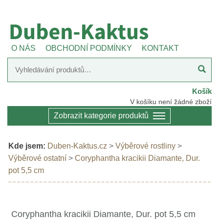
O NÁS
OBCHODNÍ PODMÍNKY
KONTAKT
Košík
V košíku není žádné zboží
Zobrazit kategorie produktů
Kde jsem:
Duben-Kaktus.cz
>
Výběrové rostliny
>
Výběrové ostatní
>
Coryphantha kracikii Diamante, Dur.
pot 5,5 cm
Coryphantha kracikii Diamante, Dur. pot 5,5 cm