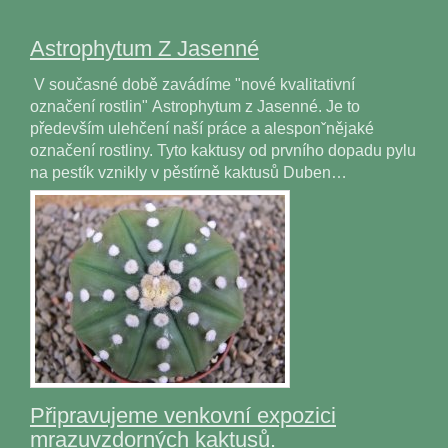
Astrophytum Z Jasenné
V současné době zavádíme "nové kvalitativní
označení rostlin" Astrophytum z Jasenné. Je to
především ulehčení naší práce a alesponˇnějaké
označení rostliny. Tyto kaktusy od prvního dopadu pylu
na pestík vznikly v pěstírně kaktusů Duben…
Připravujeme venkovní expozici
mrazuvzdorných kaktusů.