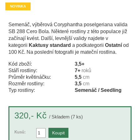
NOVINKA
Semenáč, výběrová Coryphantha poselgeriana valida
SB 288 Cero Bola. Některé rostliny z této populace již
začínají kvést. Další, levnější validy najdete v
kategorii
Kaktusy standard
a podkategorii
Ostatní
od
100 Kč. Na poslední fotografii je mateční rostlina.
Kód zboží:
3,5+
Stáří rostliny:
7+
roků
Průměr květináčku:
5,5
cm
Rozměr rostliny:
3,5
cm
Typ rostliny:
Semenáč / Seedling
Kč
320,-
/ Skladem (7 ks)
Kusů: