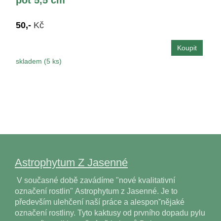
50,-
Kč
skladem (5 ks)
Astrophytum Z Jasenné
V současné době zavádíme "nové kvalitativní
označení rostlin" Astrophytum z Jasenné. Je to
především ulehčení naší práce a alesponˇnějaké
označení rostliny. Tyto kaktusy od prvního dopadu pylu