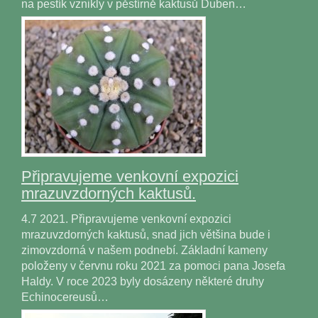
na pestík vznikly v pěstírně kaktusů Duben…
Připravujeme venkovní expozici
mrazuvzdorných kaktusů.
4.7 2021. Připravujeme venkovní expozici
mrazuvzdorných kaktusů, snad jich většina bude i
zimovzdorná v našem podnebí. Základní kameny
položeny v červnu roku 2021 za pomoci pana Josefa
Haldy. V roce 2023 byly dosázeny některé druhy
Echinocereusů…