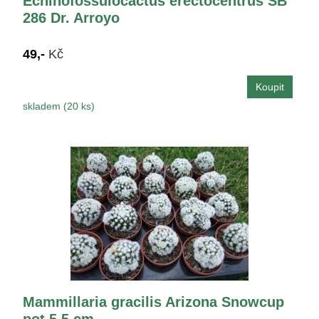
Echinofossulocactus erectocentrus SB
286 Dr. Arroyo
49,-
Kč
skladem (20 ks)
Mammillaria gracilis Arizona Snowcup
pot 5,5 cm