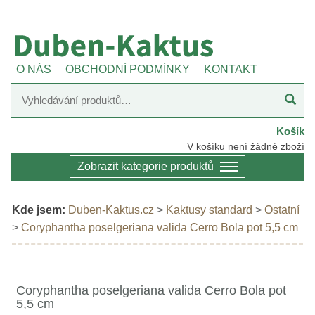
O NÁS
OBCHODNÍ PODMÍNKY
KONTAKT
Košík
V košíku není žádné zboží
Zobrazit kategorie produktů
Kde jsem:
Duben-Kaktus.cz
>
Kaktusy standard
>
Ostatní
>
Coryphantha poselgeriana valida Cerro Bola pot 5,5 cm
Coryphantha poselgeriana valida Cerro Bola pot
5,5 cm