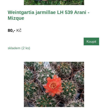
Weintgartia jarmillae LH 539 Arani -
Mizque
80,-
Kč
skladem (2 ks)