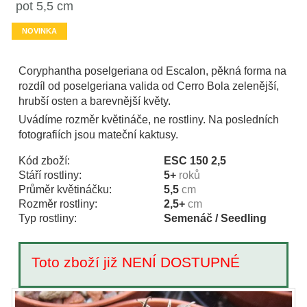
pot 5,5 cm
NOVINKA
Coryphantha poselgeriana od Escalon, pěkná forma na
rozdíl od poselgeriana valida od Cerro Bola zelenější,
hrubší osten a barevnější květy.
Uvádíme rozměr květináče, ne rostliny. Na posledních
fotografiích jsou mateční kaktusy.
Kód zboží:
ESC 150 2,5
Stáří rostliny:
5+
roků
Průměr květináčku:
5,5
cm
Rozměr rostliny:
2,5+
cm
Typ rostliny:
Semenáč / Seedling
Toto zboží již NENÍ DOSTUPNÉ