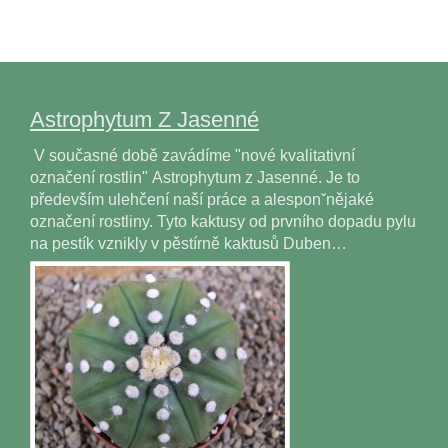
Astrophytum Z Jasenné
V současné době zavádíme "nové kvalitativní
označení rostlin" Astrophytum z Jasenné. Je to
především ulehčení naší práce a alesponˇnějaké
označení rostliny. Tyto kaktusy od prvního dopadu pylu
na pestík vznikly v pěstírně kaktusů Duben…