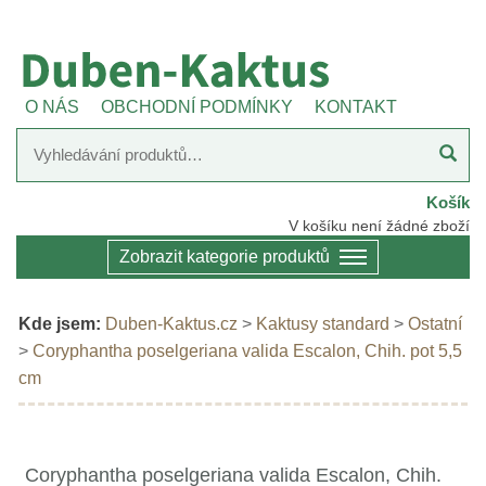
O NÁS
OBCHODNÍ PODMÍNKY
KONTAKT
Košík
V košíku není žádné zboží
Zobrazit kategorie produktů
Kde jsem:
Duben-Kaktus.cz
>
Kaktusy standard
>
Ostatní
>
Coryphantha poselgeriana valida Escalon, Chih. pot 5,5
cm
Coryphantha poselgeriana valida Escalon, Chih.