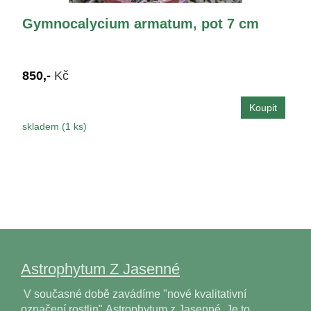
Gymnocalycium armatum, pot 7 cm
850,-
Kč
skladem (1 ks)
Astrophytum Z Jasenné
V současné době zavádíme "nové kvalitativní
označení rostlin" Astrophytum z Jasenné. Je to