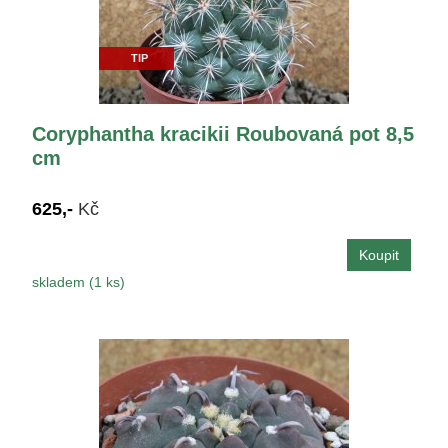
TIP
Coryphantha kracikii Roubovaná pot 8,5
cm
625,-
Kč
skladem (1 ks)