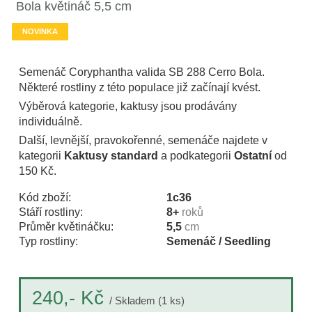
Bola květináč 5,5 cm
NOVINKA
Semenáč Coryphantha valida SB 288 Cerro Bola.
Některé rostliny z této populace již začínají kvést.
Výběrová kategorie, kaktusy jsou prodávány
individuálně.
Další, levnější, pravokořenné, semenáče najdete v
kategorii
Kaktusy standard
a podkategorii
Ostatní
od
150 Kč.
Kód zboží:
1c36
Stáří rostliny:
8+
roků
Průměr květináčku:
5,5
cm
Typ rostliny:
Semenáč / Seedling
Kč
240,-
/ Skladem (1 ks)