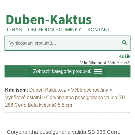
O NÁS
OBCHODNÍ PODMÍNKY
KONTAKT
Košík
V košíku není žádné zboží
Zobrazit kategorie produktů
Kde jsem:
Duben-Kaktus.cz
>
Výběrové rostliny
>
Výběrové ostatní
>
Coryphantha poselgeriana valida SB
288 Cerro Bola květináč 5,5 cm
Coryphantha poselgeriana valida SB 288 Cerro