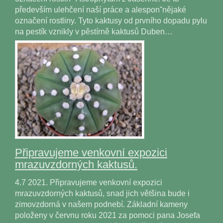
především ulehčení naší práce a alesponˇnějaké
označení rostliny. Tyto kaktusy od prvního dopadu pylu
na pestík vznikly v pěstírně kaktusů Duben…
Připravujeme venkovní expozici
mrazuvzdorných kaktusů.
4.7 2021. Připravujeme venkovní expozici
mrazuvzdorných kaktusů, snad jich většina bude i
zimovzdorná v našem podnebí. Základní kameny
položeny v červnu roku 2021 za pomoci pana Josefa