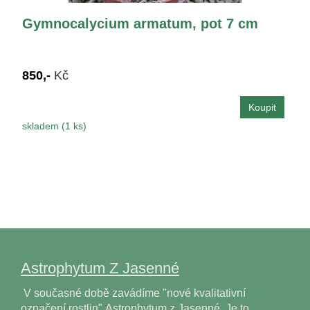
Gymnocalycium armatum, pot 7 cm
850,-
Kč
skladem (1 ks)
Astrophytum Z Jasenné
V současné době zavádíme "nové kvalitativní
označení rostlin" Astrophytum z Jasenné. Je to