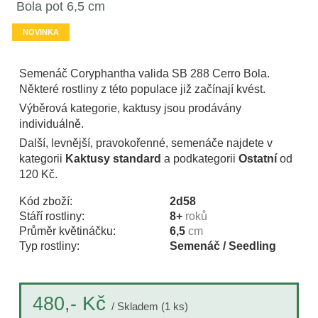
Bola pot 6,5 cm
NOVINKA
Semenáč Coryphantha valida SB 288 Cerro Bola.
Některé rostliny z této populace již začínají kvést.
Výběrová kategorie, kaktusy jsou prodávány
individuálně.
Další, levnější, pravokořenné, semenáče najdete v
kategorii
Kaktusy standard
a podkategorii
Ostatní
od
120 Kč.
Kód zboží:
2d58
Stáří rostliny:
8+
roků
Průměr květináčku:
6,5
cm
Typ rostliny:
Semenáč / Seedling
Kč
480,-
/ Skladem (1 ks)