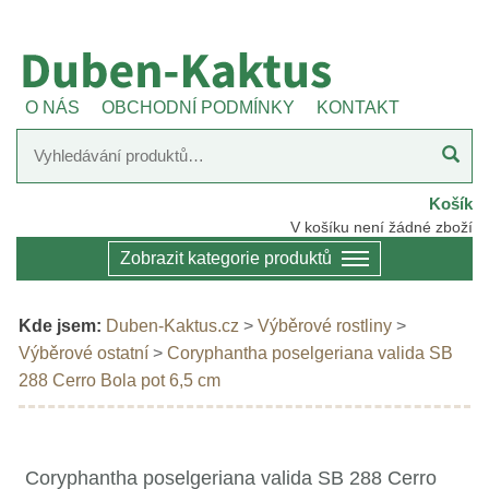
O NÁS
OBCHODNÍ PODMÍNKY
KONTAKT
Košík
V košíku není žádné zboží
Zobrazit kategorie produktů
Kde jsem:
Duben-Kaktus.cz
>
Výběrové rostliny
>
Výběrové ostatní
>
Coryphantha poselgeriana valida SB
288 Cerro Bola pot 6,5 cm
Coryphantha poselgeriana valida SB 288 Cerro