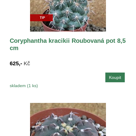
TIP
Coryphantha kracikii Roubovaná pot 8,5
cm
625,-
Kč
skladem (1 ks)