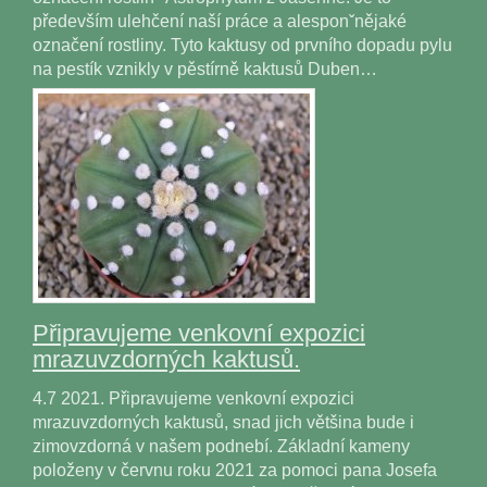
především ulehčení naší práce a alesponˇnějaké
označení rostliny. Tyto kaktusy od prvního dopadu pylu
na pestík vznikly v pěstírně kaktusů Duben…
Připravujeme venkovní expozici
mrazuvzdorných kaktusů.
4.7 2021. Připravujeme venkovní expozici
mrazuvzdorných kaktusů, snad jich většina bude i
zimovzdorná v našem podnebí. Základní kameny
položeny v červnu roku 2021 za pomoci pana Josefa