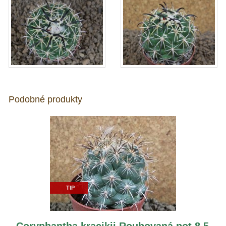
Podobné produkty
TIP
Coryphantha kracikii Roubovaná pot 8,5