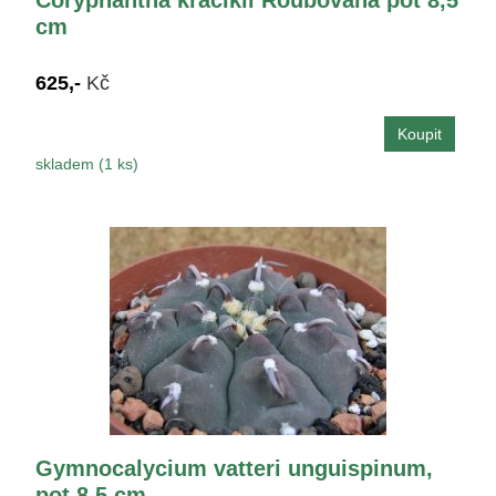
cm
625,-
Kč
skladem (1 ks)
Gymnocalycium vatteri unguispinum,
pot 8,5 cm