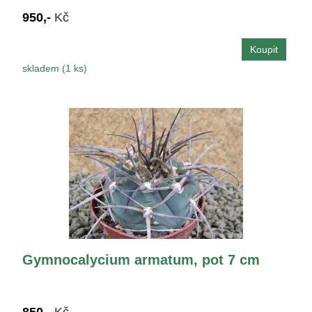
950,-
Kč
skladem (1 ks)
Gymnocalycium armatum, pot 7 cm
850,-
Kč