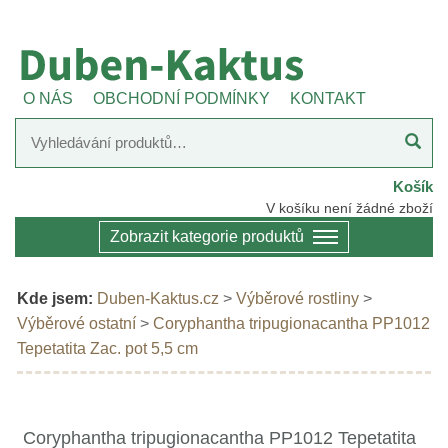
O NÁS
OBCHODNÍ PODMÍNKY
KONTAKT
Košík
V košíku není žádné zboží
Zobrazit kategorie produktů
Kde jsem:
Duben-Kaktus.cz
>
Výběrové rostliny
>
Výběrové ostatní
>
Coryphantha tripugionacantha PP1012
Tepetatita Zac. pot 5,5 cm
Coryphantha tripugionacantha PP1012 Tepetatita