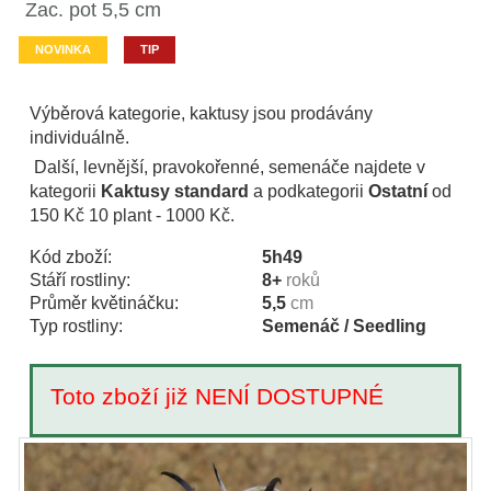
Zac. pot 5,5 cm
NOVINKA
TIP
Výběrová kategorie, kaktusy jsou prodávány
individuálně.
Další, levnější, pravokořenné, semenáče najdete v
kategorii
Kaktusy standard
a podkategorii
Ostatní
od
150 Kč 10 plant - 1000 Kč.
Kód zboží:
5h49
Stáří rostliny:
8+
roků
Průměr květináčku:
5,5
cm
Typ rostliny:
Semenáč / Seedling
Toto zboží již NENÍ DOSTUPNÉ