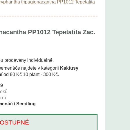
yphantha tripugionacantha PP1012 Tepetatita
nacantha PP1012 Tepetatita Zac.
ou prodávány individuálně.
 semenáče najdete v kategorii
Kaktusy
í
od 80 Kč 10 plant - 300 Kč.
39
roků
cm
enáč / Seedling
Í DOSTUPNÉ