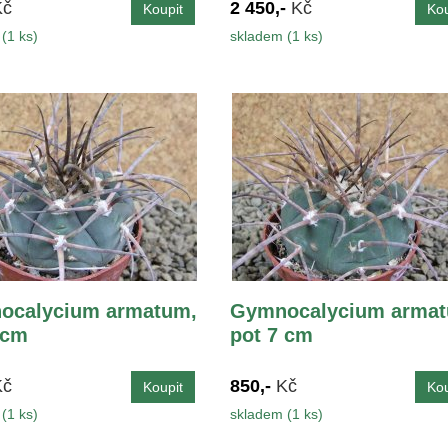
Kč
2 450,-
Kč
(1 ks)
skladem (1 ks)
ocalycium armatum,
Gymnocalycium armat
 cm
pot 7 cm
Kč
850,-
Kč
(1 ks)
skladem (1 ks)