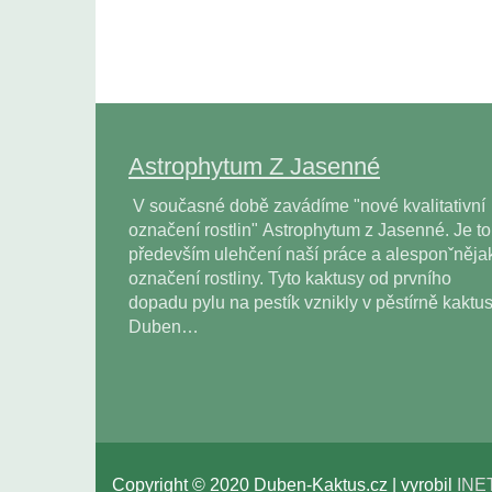
Astrophytum Z Jasenné
V současné době zavádíme "nové kvalitativní
označení rostlin" Astrophytum z Jasenné. Je to
především ulehčení naší práce a alesponˇněja
označení rostliny. Tyto kaktusy od prvního
dopadu pylu na pestík vznikly v pěstírně kaktu
Duben…
Copyright © 2020 Duben-Kaktus.cz | vyrobil
INE