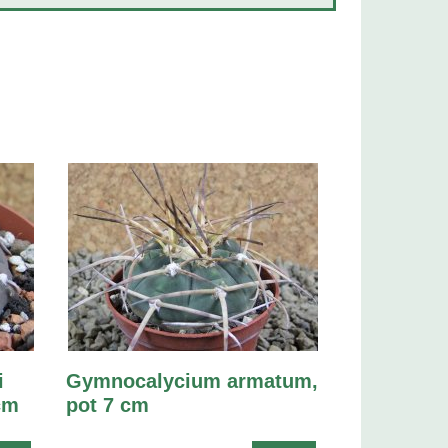
i
Gymnocalycium armatum,
cm
pot 7 cm