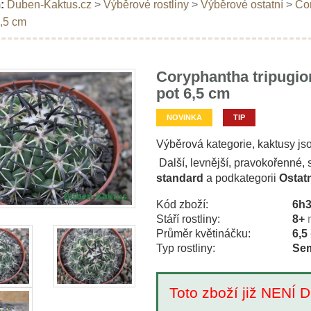
:
Duben-Kaktus.cz
>
Výběrové rostliny
>
Výběrové ostatní
>
Cor
6,5 cm
Coryphantha tripugio
pot 6,5 cm
NOVINKA
TIP
Výběrová kategorie, kaktusy js
Další, levnější, pravokořenné,
standard
a podkategorii
Ostatn
Kód zboží:
6h
Stáří rostliny:
8+
Průměr květináčku:
6,5
Typ rostliny:
Sem
Toto zboží již NEN