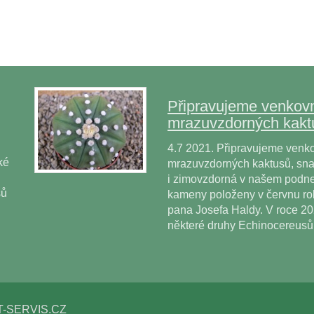
Připravujeme venkovn
mrazuvzdorných kakt
4.7 2021. Připravujeme venko
ké
mrazuvzdorných kaktusů, snad
i zimovzdorná v našem podne
sů
kameny položeny v červnu r
pana Josefa Haldy. V roce 2
některé druhy Echinocereus
T-SERVIS.CZ