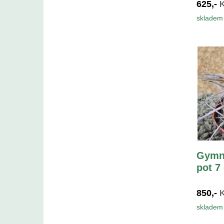
625,-
skladem 
Gymn
pot 7
850,-
skladem 