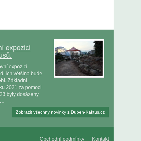
í expozici
usů.
vní expozici
 jich většina bude
bí. Základní
oku 2021 za pomoci
023 byly dosázeny
ů…
Zobrazit všechny novinky z Duben-Kaktus.cz
Obchodní podmínky
Kontakt