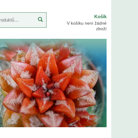
Košík
V košíku není žádné
zboží