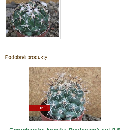
Podobné produkty
TIP
Coryphantha kracikii Roubovaná pot 8,5