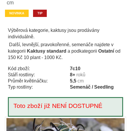
cm
NOVINKA
TIP
Výběrová kategorie, kaktusy jsou prodávány
individuálně.
Další, levnější, pravokořenné, semenáče najdete v
kategorii
Kaktusy standard
a podkategorii
Ostatní
od
150 Kč 10 plant - 1000 Kč.
Kód zboží:
7c10
Stáří rostliny:
8+
roků
Průměr květináčku:
5,5
cm
Typ rostliny:
Semenáč / Seedling
Toto zboží již NENÍ DOSTUPNÉ