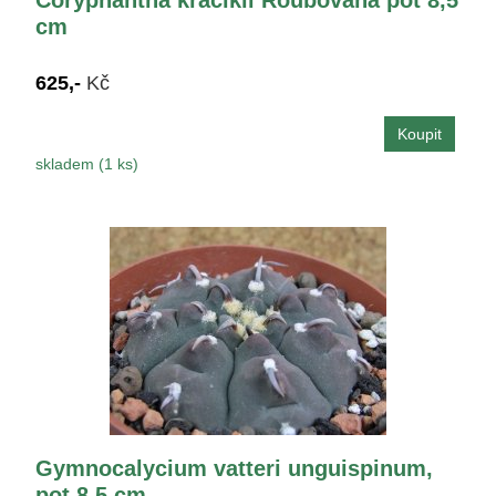
cm
625,-
Kč
skladem (1 ks)
Gymnocalycium vatteri unguispinum,
pot 8,5 cm