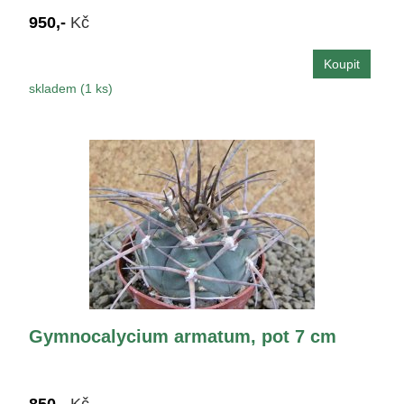
950,-
Kč
skladem (1 ks)
Gymnocalycium armatum, pot 7 cm
850,-
Kč