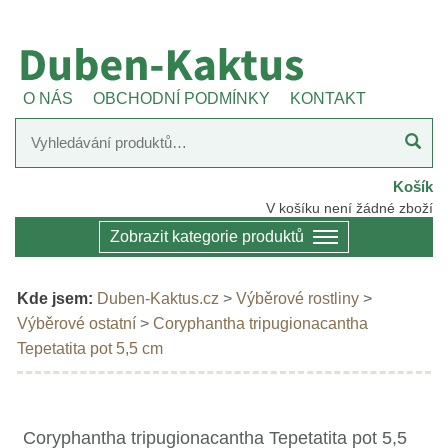
O NÁS
OBCHODNÍ PODMÍNKY
KONTAKT
Košík
V košíku není žádné zboží
Zobrazit kategorie produktů
Kde jsem:
Duben-Kaktus.cz
>
Výběrové rostliny
>
Výběrové ostatní
>
Coryphantha tripugionacantha
Tepetatita pot 5,5 cm
Coryphantha tripugionacantha Tepetatita pot 5,5