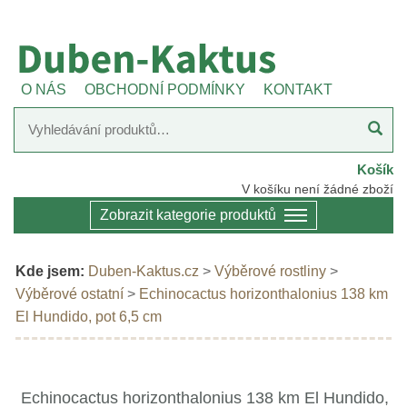
O NÁS
OBCHODNÍ PODMÍNKY
KONTAKT
Košík
V košíku není žádné zboží
Zobrazit kategorie produktů
Kde jsem:
Duben-Kaktus.cz
>
Výběrové rostliny
>
Výběrové ostatní
>
Echinocactus horizonthalonius 138 km
El Hundido, pot 6,5 cm
Echinocactus horizonthalonius 138 km El Hundido,