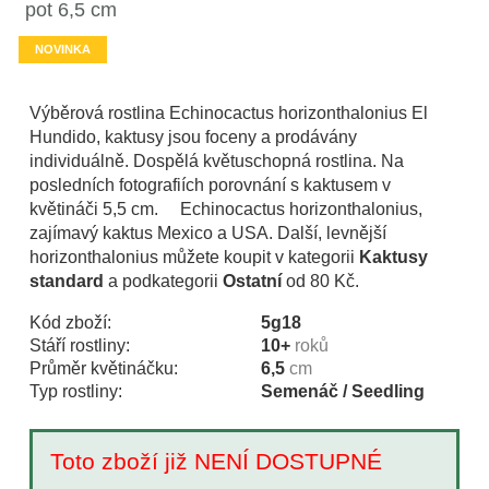
pot 6,5 cm
NOVINKA
Výběrová rostlina Echinocactus horizonthalonius El
Hundido, kaktusy jsou foceny a prodávány
individuálně. Dospělá květuschopná rostlina. Na
posledních fotografiích porovnání s kaktusem v
květináči 5,5 cm. Echinocactus horizonthalonius,
zajímavý kaktus Mexico a USA. Další, levnější
horizonthalonius můžete koupit v kategorii
Kaktusy
standard
a podkategorii
Ostatní
od 80 Kč.
Kód zboží:
5g18
Stáří rostliny:
10+
roků
Průměr květináčku:
6,5
cm
Typ rostliny:
Semenáč / Seedling
Toto zboží již NENÍ DOSTUPNÉ