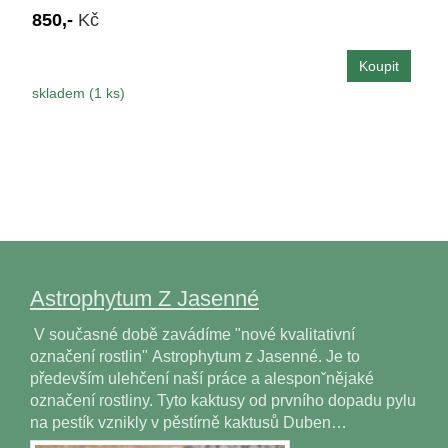
850,-
Kč
skladem (1 ks)
Astrophytum Z Jasenné
V současné době zavádíme "nové kvalitativní
označení rostlin" Astrophytum z Jasenné. Je to
především ulehčení naší práce a alesponˇnějaké
označení rostliny. Tyto kaktusy od prvního dopadu pylu
na pestík vznikly v pěstírně kaktusů Duben…