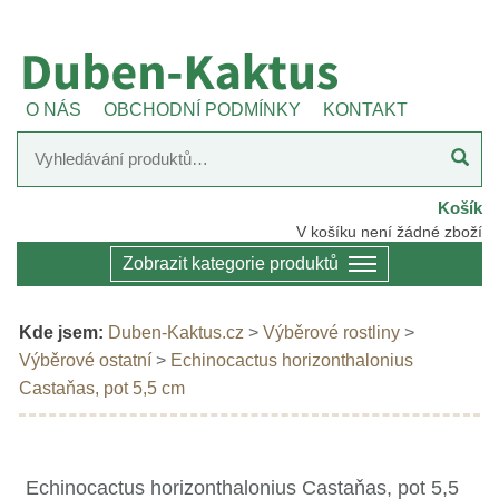
O NÁS
OBCHODNÍ PODMÍNKY
KONTAKT
Košík
V košíku není žádné zboží
Zobrazit kategorie produktů
Kde jsem:
Duben-Kaktus.cz
>
Výběrové rostliny
>
Výběrové ostatní
>
Echinocactus horizonthalonius
Castaňas, pot 5,5 cm
Echinocactus horizonthalonius Castaňas, pot 5,5