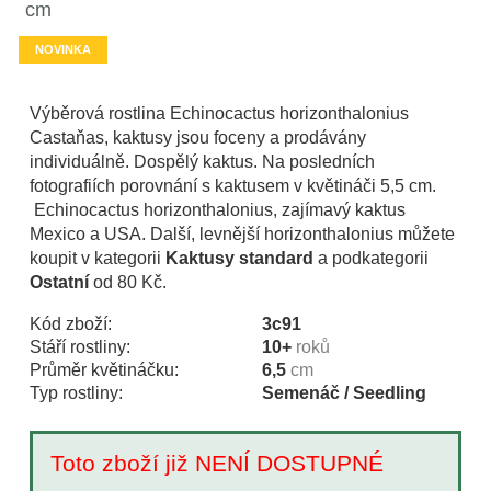
cm
NOVINKA
Výběrová rostlina Echinocactus horizonthalonius
Castaňas, kaktusy jsou foceny a prodávány
individuálně. Dospělý kaktus. Na posledních
fotografiích porovnání s kaktusem v květináči 5,5 cm.
Echinocactus horizonthalonius, zajímavý kaktus
Mexico a USA. Další, levnější horizonthalonius můžete
koupit v kategorii
Kaktusy standard
a podkategorii
Ostatní
od 80 Kč.
Kód zboží:
3c91
Stáří rostliny:
10+
roků
Průměr květináčku:
6,5
cm
Typ rostliny:
Semenáč / Seedling
Toto zboží již NENÍ DOSTUPNÉ