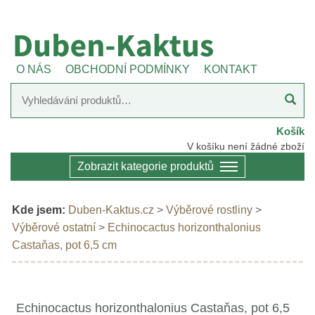
O NÁS
OBCHODNÍ PODMÍNKY
KONTAKT
Košík
V košíku není žádné zboží
Zobrazit kategorie produktů
Kde jsem:
Duben-Kaktus.cz
>
Výběrové rostliny
>
Výběrové ostatní
>
Echinocactus horizonthalonius
Castaňas, pot 6,5 cm
Echinocactus horizonthalonius Castaňas, pot 6,5