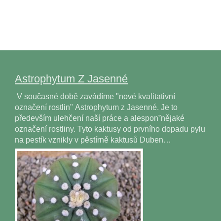
Astrophytum Z Jasenné
V současné době zavádíme "nové kvalitativní
označení rostlin" Astrophytum z Jasenné. Je to
především ulehčení naší práce a alesponˇnějaké
označení rostliny. Tyto kaktusy od prvního dopadu pylu
na pestík vznikly v pěstírně kaktusů Duben…