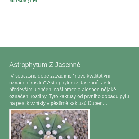
skladem (1 ks)
Astrophytum Z Jasenné
V současné době zavádíme "nové kvalitativní
označení rostlin" Astrophytum z Jasenné. Je to
především ulehčení naší práce a alesponˇnějaké
označení rostliny. Tyto kaktusy od prvního dopadu pylu
na pestík vznikly v pěstírně kaktusů Duben…