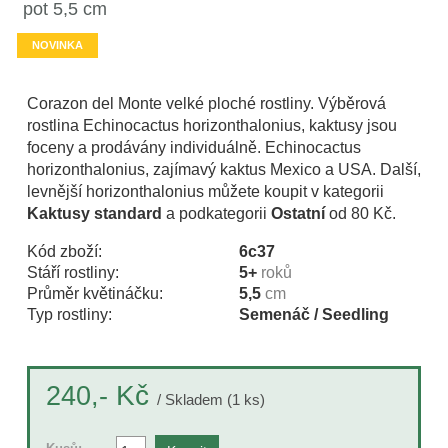
pot 5,5 cm
NOVINKA
Corazon del Monte velké ploché rostliny. Výběrová
rostlina Echinocactus horizonthalonius, kaktusy jsou
foceny a prodávány individuálně. Echinocactus
horizonthalonius, zajímavý kaktus Mexico a USA. Další,
levnější horizonthalonius můžete koupit v kategorii
Kaktusy standard
a podkategorii
Ostatní
od 80 Kč.
Kód zboží:
6c37
Stáří rostliny:
5+
roků
Průměr květináčku:
5,5
cm
Typ rostliny:
Semenáč / Seedling
Kč
240,-
/ Skladem (1 ks)