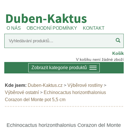
O NÁS
OBCHODNÍ PODMÍNKY
KONTAKT
Košík
V košíku není žádné zboží
Zobrazit kategorie produktů
Kde jsem:
Duben-Kaktus.cz
>
Výběrové rostliny
>
Výběrové ostatní
>
Echinocactus horizonthalonius
Corazon del Monte pot 5,5 cm
Echinocactus horizonthalonius Corazon del Monte