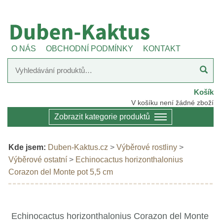
O NÁS
OBCHODNÍ PODMÍNKY
KONTAKT
Košík
V košíku není žádné zboží
Zobrazit kategorie produktů
Kde jsem:
Duben-Kaktus.cz
>
Výběrové rostliny
>
Výběrové ostatní
>
Echinocactus horizonthalonius
Corazon del Monte pot 5,5 cm
Echinocactus horizonthalonius Corazon del Monte