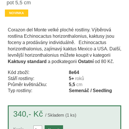
pot 5,5 cm
NOVINKA
Corazon del Monte velké ploché rostliny. Výběrová
rostlina Echinocactus horizonthalonius, kaktusy jsou
foceny a prodávány individuálně. Echinocactus
horizonthalonius, zajímavý kaktus Mexico a USA. Další,
levnější horizonthalonius můžete koupit v kategorii
Kaktusy standard
a podkategorii
Ostatní
od 80 Kč.
Kód zboží:
8e64
Stáří rostliny:
5+
roků
Průměr květináčku:
5,5
cm
Typ rostliny:
Semenáč / Seedling
Kč
340,-
/ Skladem (1 ks)