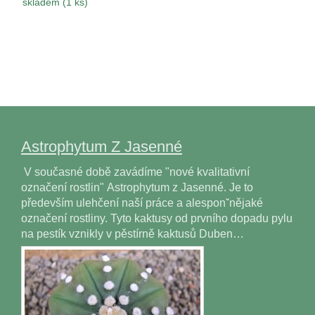
skladem (1 ks)
Astrophytum Z Jasenné
V současné době zavádíme "nové kvalitativní
označení rostlin" Astrophytum z Jasenné. Je to
především ulehčení naší práce a alesponˇnějaké
označení rostliny. Tyto kaktusy od prvního dopadu pylu
na pestík vznikly v pěstírně kaktusů Duben…