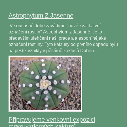
Astrophytum Z Jasenné
V současné době zavádíme "nové kvalitativní
označení rostlin" Astrophytum z Jasenné. Je to
především ulehčení naší práce a alesponˇnějaké
označení rostliny. Tyto kaktusy od prvního dopadu pylu
na pestík vznikly v pěstírně kaktusů Duben…
Připravujeme venkovní expozici
mrazuvzdorných kaktusů.