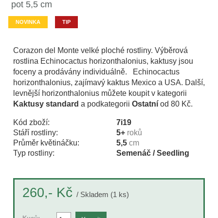
pot 5,5 cm
NOVINKA
TIP
Corazon del Monte velké ploché rostliny. Výběrová
rostlina Echinocactus horizonthalonius, kaktusy jsou
foceny a prodávány individuálně. Echinocactus
horizonthalonius, zajímavý kaktus Mexico a USA. Další,
levnější horizonthalonius můžete koupit v kategorii
Kaktusy standard
a podkategorii
Ostatní
od 80 Kč.
Kód zboží:
7i19
Stáří rostliny:
5+
roků
Průměr květináčku:
5,5
cm
Typ rostliny:
Semenáč / Seedling
Kč
260,-
/ Skladem (1 ks)