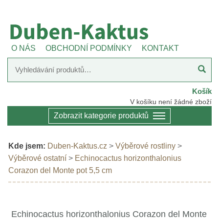
O NÁS
OBCHODNÍ PODMÍNKY
KONTAKT
Košík
V košíku není žádné zboží
Zobrazit kategorie produktů
Kde jsem:
Duben-Kaktus.cz
>
Výběrové rostliny
>
Výběrové ostatní
>
Echinocactus horizonthalonius
Corazon del Monte pot 5,5 cm
Echinocactus horizonthalonius Corazon del Monte