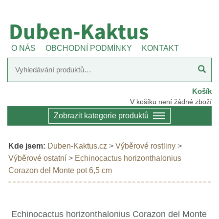
O NÁS
OBCHODNÍ PODMÍNKY
KONTAKT
Košík
V košíku není žádné zboží
Zobrazit kategorie produktů
Kde jsem:
Duben-Kaktus.cz
>
Výběrové rostliny
>
Výběrové ostatní
>
Echinocactus horizonthalonius
Corazon del Monte pot 6,5 cm
Echinocactus horizonthalonius Corazon del Monte