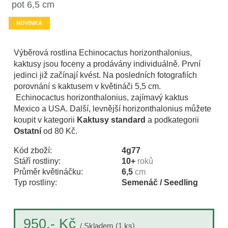
pot 6,5 cm
NOVINKA
Výběrová rostlina Echinocactus horizonthalonius,
kaktusy jsou foceny a prodávány individuálně. První
jedinci již začínají kvést. Na posledních fotografiích
porovnání s kaktusem v květináči 5,5 cm.
Echinocactus horizonthalonius, zajímavý kaktus
Mexico a USA. Další, levnější horizonthalonius můžete
koupit v kategorii
Kaktusy standard
a podkategorii
Ostatní
od 80 Kč.
Kód zboží:
4g77
Stáří rostliny:
10+
roků
Průměr květináčku:
6,5
cm
Typ rostliny:
Semenáč / Seedling
Kč
950,-
/ Skladem (1 ks)