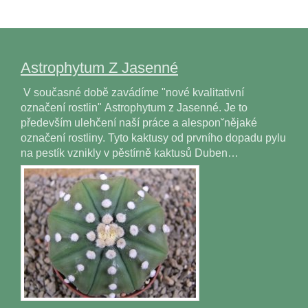
Astrophytum Z Jasenné
V současné době zavádíme "nové kvalitativní
označení rostlin" Astrophytum z Jasenné. Je to
především ulehčení naší práce a alesponˇnějaké
označení rostliny. Tyto kaktusy od prvního dopadu pylu
na pestík vznikly v pěstírně kaktusů Duben…