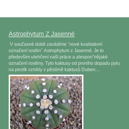
Astrophytum Z Jasenné
V současné době zavádíme "nové kvalitativní
označení rostlin" Astrophytum z Jasenné. Je to
především ulehčení naší práce a alesponˇnějaké
označení rostliny. Tyto kaktusy od prvního dopadu pylu
na pestík vznikly v pěstírně kaktusů Duben…