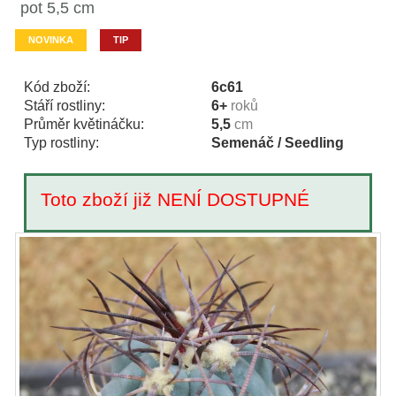
pot 5,5 cm
NOVINKA
TIP
Kód zboží:
6c61
Stáří rostliny:
6+
roků
Průměr květináčku:
5,5
cm
Typ rostliny:
Semenáč / Seedling
Toto zboží již NENÍ DOSTUPNÉ