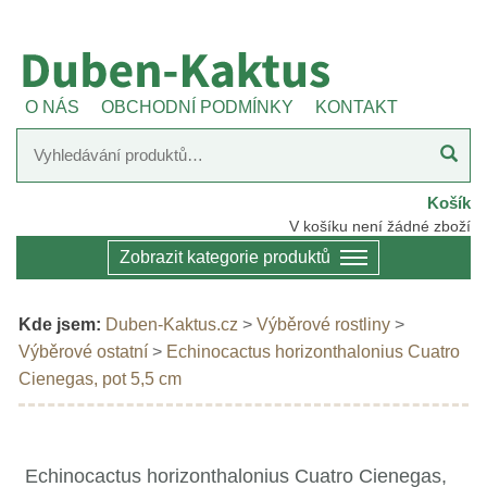
O NÁS
OBCHODNÍ PODMÍNKY
KONTAKT
Košík
V košíku není žádné zboží
Zobrazit kategorie produktů
Kde jsem:
Duben-Kaktus.cz
>
Výběrové rostliny
>
Výběrové ostatní
>
Echinocactus horizonthalonius Cuatro
Cienegas, pot 5,5 cm
Echinocactus horizonthalonius Cuatro Cienegas,