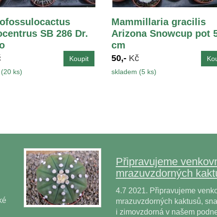
ofossulocactus
Mammillaria gracilis
ocentrus SB 286 Dr.
Arizona Snowcup pot 5
o
cm
č
50,-
Kč
(20 ks)
skladem (5 ks)
Připravujeme venkovn
mrazuvzdorných kakt
4.7 2021. Připravujeme venko
ké
mrazuvzdorných kaktusů, snad
i zimovzdorná v našem podne