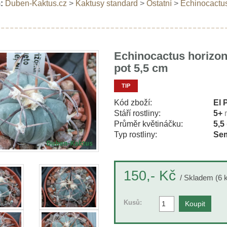
:
Duben-Kaktus.cz
>
Kaktusy standard
>
Ostatní
>
Echinocactus
Echinocactus horizon
pot 5,5 cm
TIP
Kód zboží:
El 
Stáří rostliny:
5+
Průměr květináčku:
5,5
Typ rostliny:
Sem
Kč
150,-
/ Skladem (6 
Kusů: