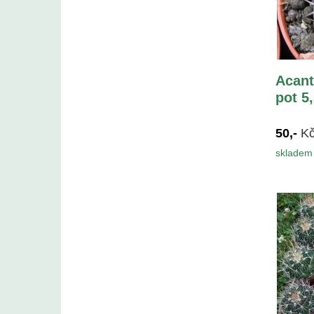
Acant
pot 5
50,-
K
skladem 