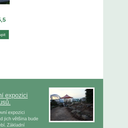
,5
í expozici
usů.
vní expozici
 jich většina bude
bí. Základní