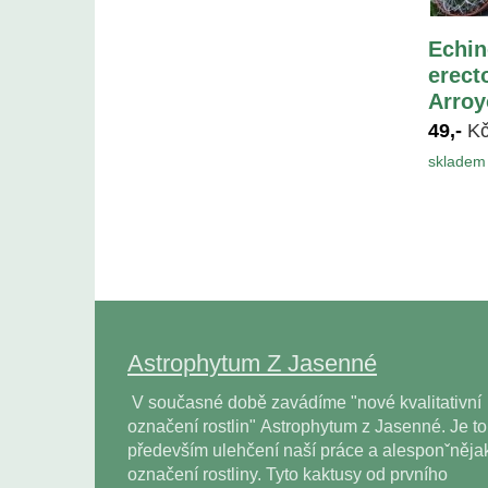
Echin
erect
Arroy
49,-
K
skladem 
Astrophytum Z Jasenné
V současné době zavádíme "nové kvalitativní
označení rostlin" Astrophytum z Jasenné. Je to
především ulehčení naší práce a alesponˇněja
označení rostliny. Tyto kaktusy od prvního