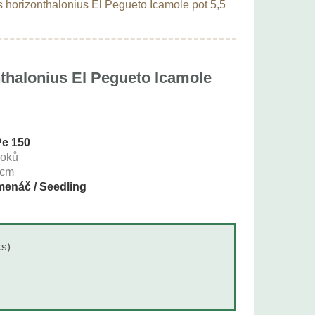
 horizonthalonius El Pegueto Icamole pot 5,5
thalonius El Pegueto Icamole
Pe 150
roků
cm
enáč / Seedling
ks)