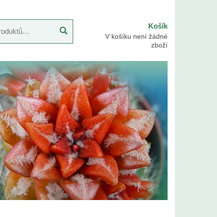
Košík
V košíku není žádné
zboží