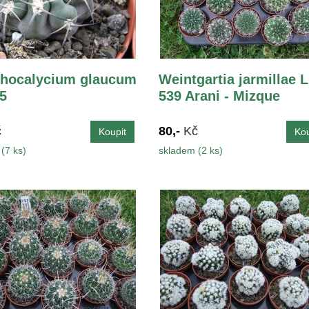
hocalycium glaucum
Weintgartia jarmillae 
,5
539 Arani - Mizque
č
80,-
Kč
(7 ks)
skladem (2 ks)