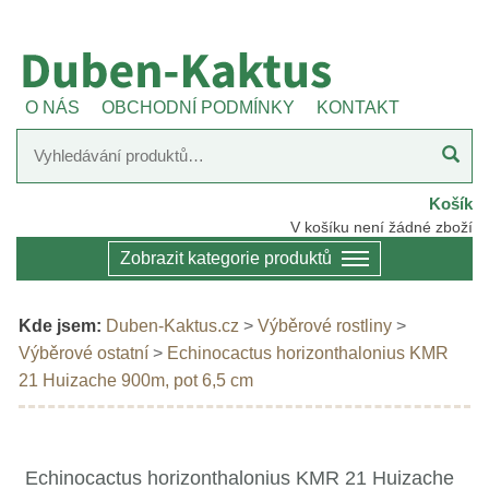
O NÁS
OBCHODNÍ PODMÍNKY
KONTAKT
Košík
V košíku není žádné zboží
Zobrazit kategorie produktů
Kde jsem:
Duben-Kaktus.cz
>
Výběrové rostliny
>
Výběrové ostatní
>
Echinocactus horizonthalonius KMR
21 Huizache 900m, pot 6,5 cm
Echinocactus horizonthalonius KMR 21 Huizache