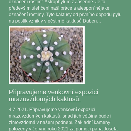
označení rostlin" Astrophytum z Jasenné. Je to
především ulehčení naší práce a alesponˇnějaké
označení rostliny. Tyto kaktusy od prvního dopadu pylu
na pestík vznikly v pěstírně kaktusů Duben…
Připravujeme venkovní expozici
mrazuvzdorných kaktusů.
4.7 2021. Připravujeme venkovní expozici
mrazuvzdorných kaktusů, snad jich většina bude i
zimovzdorná v našem podnebí. Základní kameny
položeny v červnu roku 2021 za pomoci pana Josefa