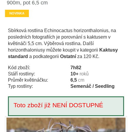
900m, pot 6,5 cm
NOVINKA
Sbírková rostlina Echinocactus horizonthalonius, na
posledních fotografiích je porovnání s kaktusem v
květináči 5,5 cm. Výběrová rostlina. Další
horizonthaloniusy můžete koupit v kategorii
Kaktusy
standard
a podkategorii
Ostatní
za 120 Kč.
Kód zboží:
7h82
Stáří rostliny:
10+
roků
Průměr květináčku:
6,5
cm
Typ rostliny:
Semenáč / Seedling
Toto zboží již NENÍ DOSTUPNÉ