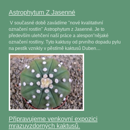
Astrophytum Z Jasenné
V současné době zavádíme "nové kvalitativní
označení rostlin" Astrophytum z Jasenné. Je to
především ulehčení naší práce a alesponˇnějaké
označení rostliny. Tyto kaktusy od prvního dopadu pylu
na pestík vznikly v pěstírně kaktusů Duben…
Připravujeme venkovní expozici
mrazuvzdorných kaktusů.