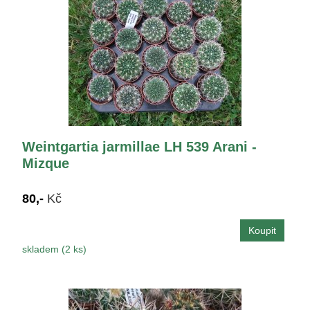
Weintgartia jarmillae LH 539 Arani -
Mizque
80,-
Kč
skladem (2 ks)