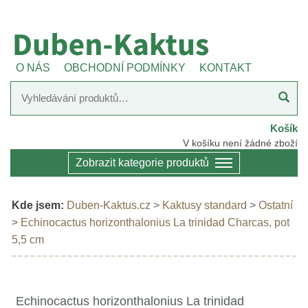
O NÁS
OBCHODNÍ PODMÍNKY
KONTAKT
Košík
V košíku není žádné zboží
Zobrazit kategorie produktů
Kde jsem:
Duben-Kaktus.cz
>
Kaktusy standard
>
Ostatní
>
Echinocactus horizonthalonius La trinidad Charcas, pot
5,5 cm
Echinocactus horizonthalonius La trinidad