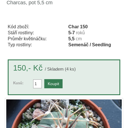
Charcas, pot 5,5 cm
Kód zboží:
Char 150
Stáří rostliny:
5-7
roků
Průměr květináčku:
5,5
cm
Typ rostliny:
Semenáč / Seedling
Kč
150,-
/ Skladem (4 ks)
Kusů: