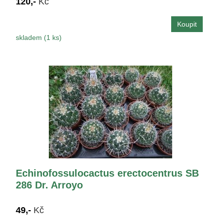
120,-
Kč
skladem (1 ks)
Echinofossulocactus erectocentrus SB
286 Dr. Arroyo
49,-
Kč