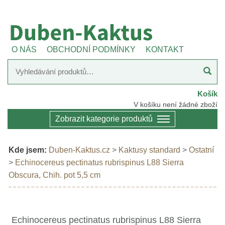
O NÁS
OBCHODNÍ PODMÍNKY
KONTAKT
Košík
V košíku není žádné zboží
Zobrazit kategorie produktů
Kde jsem:
Duben-Kaktus.cz
>
Kaktusy standard
>
Ostatní
>
Echinocereus pectinatus rubrispinus L88 Sierra
Obscura, Chih. pot 5,5 cm
Echinocereus pectinatus rubrispinus L88 Sierra