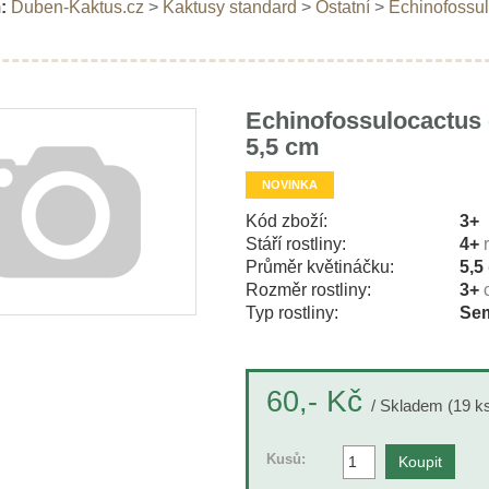
:
Duben-Kaktus.cz
>
Kaktusy standard
>
Ostatní
>
Echinofossul
Echinofossulocactus 
5,5 cm
NOVINKA
Kód zboží:
3+
Stáří rostliny:
4+
Průměr květináčku:
5,5
Rozměr rostliny:
3+
Typ rostliny:
Sem
Kč
60,-
/ Skladem (19 k
Kusů: