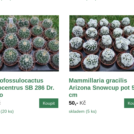
ofossulocactus
Mammillaria gracilis
ocentrus SB 286 Dr.
Arizona Snowcup pot 5
o
cm
č
50,-
Kč
(20 ks)
skladem (5 ks)