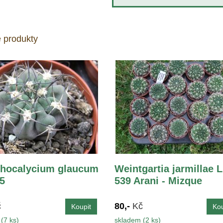
 produkty
hocalycium glaucum
Weintgartia jarmillae 
,5
539 Arani - Mizque
č
80,-
Kč
(7 ks)
skladem (2 ks)