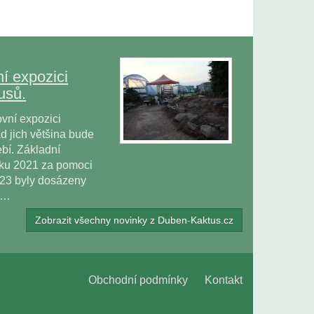
í expozici
usů.
vní expozici
 jich většina bude
bí. Základní
oku 2021 za pomoci
023 byly dosázeny
ů…
Zobrazit všechny novinky z Duben-Kaktus.cz
Obchodní podmínky
Kontakt