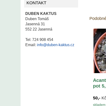
KONTAKT
DUBEN KAKTUS
Podobné
Duben Tomáš
Jasenná 31
552 22 Jasenná
Tel: 724 908 454
Email:
info@duben-kaktus.cz
Acant
pot 5
50,-
K
skladem 