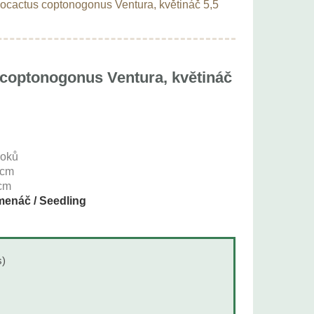
ocactus coptonogonus Ventura, květináč 5,5
coptonogonus Ventura, květináč
roků
cm
cm
enáč / Seedling
s)