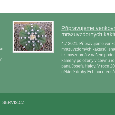
Připravujeme venkovn
mrazuvzdorných kakt
4.7 2021. Připravujeme venko
ké
mrazuvzdorných kaktusů, snad
i zimovzdorná v našem podne
sů
kameny položeny v červnu r
pana Josefa Haldy. V roce 2
některé druhy Echinocereus
T-SERVIS.CZ