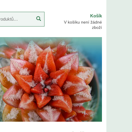
Košík
V košíku není žádné
zboží