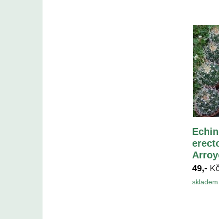
Echin
erect
Arroy
49,-
K
skladem 