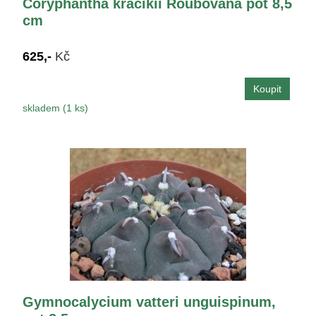
Coryphantha kracikii Roubovaná pot 8,5
cm
625,-
Kč
skladem (1 ks)
Gymnocalycium vatteri unguispinum,