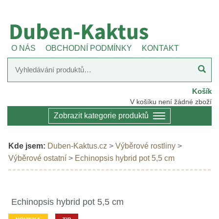
O NÁS
OBCHODNÍ PODMÍNKY
KONTAKT
Košík
V košíku není žádné zboží
Zobrazit kategorie produktů
Kde jsem:
Duben-Kaktus.cz
>
Výběrové rostliny
>
Výběrové ostatní
>
Echinopsis hybrid pot 5,5 cm
Echinopsis hybrid pot 5,5 cm