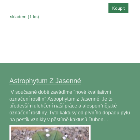
skladem (1 ks)
Astrophytum Z Jasenné
V současné době zavádíme "nové kvalitativní
označení rostlin" Astrophytum z Jasenné. Je to
především ulehčení naší práce a alesponˇnějaké
označení rostliny. Tyto kaktusy od prvního dopadu pylu
na pestík vznikly v pěstírně kaktusů Duben…