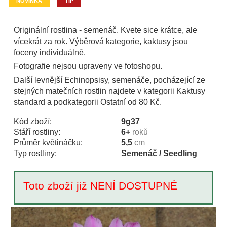
NOVINKA
TIP
Originální rostlina - semenáč. Kvete sice krátce, ale
vícekrát za rok. Výběrová kategorie, kaktusy jsou
foceny individuálně.
Fotografie nejsou upraveny ve fotoshopu.
Další levnější Echinopsisy, semenáče, pocházející ze
stejných matečních rostlin najdete v kategorii Kaktusy
standard a podkategorii Ostatní od 80 Kč.
Kód zboží:
9g37
Stáří rostliny:
6+
roků
Průměr květináčku:
5,5
cm
Typ rostliny:
Semenáč / Seedling
Toto zboží již NENÍ DOSTUPNÉ