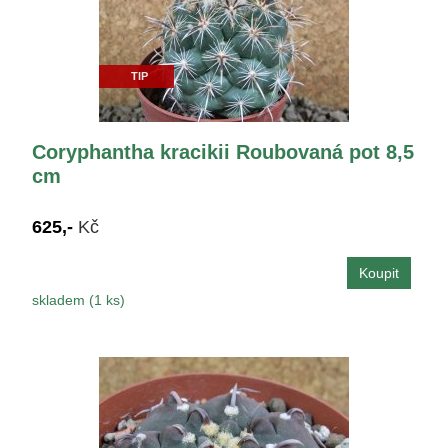
TIP
Coryphantha kracikii Roubovaná pot 8,5
cm
625,-
Kč
skladem (1 ks)