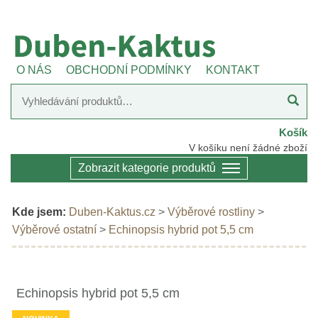
O NÁS
OBCHODNÍ PODMÍNKY
KONTAKT
Košík
V košíku není žádné zboží
Zobrazit kategorie produktů
Kde jsem:
Duben-Kaktus.cz
>
Výběrové rostliny
>
Výběrové ostatní
>
Echinopsis hybrid pot 5,5 cm
Echinopsis hybrid pot 5,5 cm