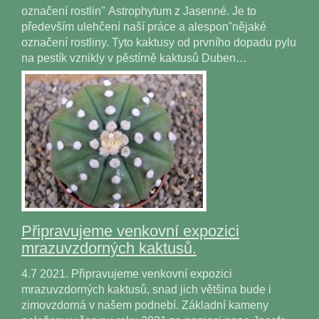
označení rostlin" Astrophytum z Jasenné. Je to
především ulehčení naší práce a alesponˇnějaké
označení rostliny. Tyto kaktusy od prvního dopadu pylu
na pestík vznikly v pěstírně kaktusů Duben…
Připravujeme venkovní expozici
mrazuvzdorných kaktusů.
4.7 2021. Připravujeme venkovní expozici
mrazuvzdorných kaktusů, snad jich většina bude i
zimovzdorná v našem podnebí. Základní kameny