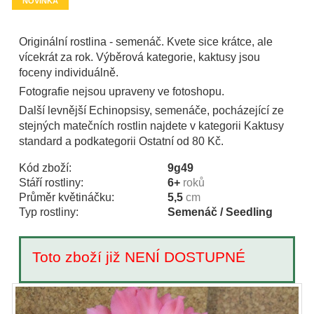
NOVINKA
Originální rostlina - semenáč. Kvete sice krátce, ale
vícekrát za rok. Výběrová kategorie, kaktusy jsou
foceny individuálně.
Fotografie nejsou upraveny ve fotoshopu.
Další levnější Echinopsisy, semenáče, pocházející ze
stejných matečních rostlin najdete v kategorii Kaktusy
standard a podkategorii Ostatní od 80 Kč.
Kód zboží:
9g49
Stáří rostliny:
6+
roků
Průměr květináčku:
5,5
cm
Typ rostliny:
Semenáč / Seedling
Toto zboží již NENÍ DOSTUPNÉ