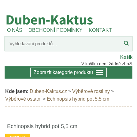
O NÁS
OBCHODNÍ PODMÍNKY
KONTAKT
Košík
V košíku není žádné zboží
Zobrazit kategorie produktů
Kde jsem:
Duben-Kaktus.cz
>
Výběrové rostliny
>
Výběrové ostatní
>
Echinopsis hybrid pot 5,5 cm
Echinopsis hybrid pot 5,5 cm