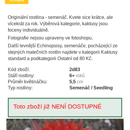
NOVINKA
Originální rostlina - semenáč. Kvete sice krátce, ale
vícekrát za rok. Výběrová kategorie, kaktusy jsou
foceny individuálně.
Fotografie nejsou upraveny ve fotoshopu.
Další levnější Echinopsisy, semenáče, pocházející ze
stejných matečních rostlin najdete v kategorii Kaktusy
standard a podkategorii Ostatní od 80 Kč.
Kód zboží:
2d83
Stáří rostliny:
6+
roků
Průměr květináčku:
5,5
cm
Typ rostliny:
Semenáč / Seedling
Toto zboží již NENÍ DOSTUPNÉ