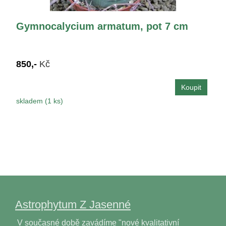
Gymnocalycium armatum, pot 7 cm
850,-
Kč
skladem (1 ks)
Astrophytum Z Jasenné
V současné době zavádíme "nové kvalitativní