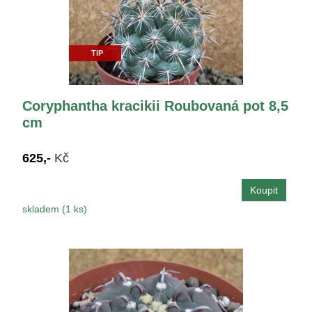
TIP
Coryphantha kracikii Roubovaná pot 8,5
cm
625,-
Kč
skladem (1 ks)