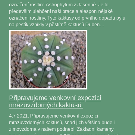
označení rostlin" Astrophytum z Jasenné. Je to
především ulehčení naší práce a alesponˇnějaké
označení rostliny. Tyto kaktusy od prvního dopadu pylu
na pestík vznikly v pěstírně kaktusů Duben…
Připravujeme venkovní expozici
mrazuvzdorných kaktusů.
4.7 2021. Připravujeme venkovní expozici
mrazuvzdorných kaktusů, snad jich většina bude i
zimovzdorná v našem podnebí. Základní kameny