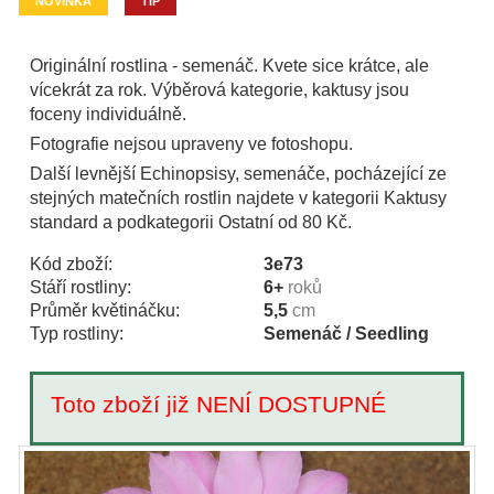
NOVINKA
TIP
Originální rostlina - semenáč. Kvete sice krátce, ale
vícekrát za rok. Výběrová kategorie, kaktusy jsou
foceny individuálně.
Fotografie nejsou upraveny ve fotoshopu.
Další levnější Echinopsisy, semenáče, pocházející ze
stejných matečních rostlin najdete v kategorii Kaktusy
standard a podkategorii Ostatní od 80 Kč.
Kód zboží:
3e73
Stáří rostliny:
6+
roků
Průměr květináčku:
5,5
cm
Typ rostliny:
Semenáč / Seedling
Toto zboží již NENÍ DOSTUPNÉ