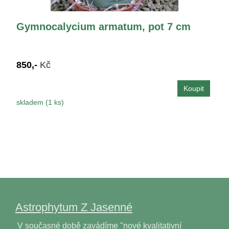
Gymnocalycium armatum, pot 7 cm
850,-
Kč
skladem (1 ks)
Astrophytum Z Jasenné
V současné době zavádíme "nové kvalitativní