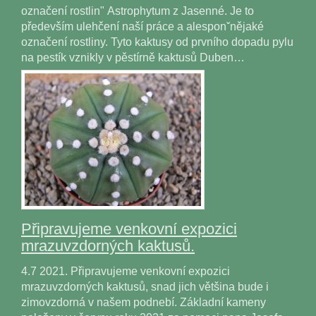
označení rostlin" Astrophytum z Jasenné. Je to
především ulehčení naší práce a alesponˇnějaké
označení rostliny. Tyto kaktusy od prvního dopadu pylu
na pestík vznikly v pěstírně kaktusů Duben…
Připravujeme venkovní expozici
mrazuvzdorných kaktusů.
4.7 2021. Připravujeme venkovní expozici
mrazuvzdorných kaktusů, snad jich většina bude i
zimovzdorná v našem podnebí. Základní kameny