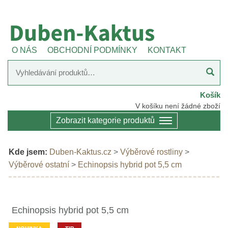
O NÁS
OBCHODNÍ PODMÍNKY
KONTAKT
Košík
V košíku není žádné zboží
Zobrazit kategorie produktů
Kde jsem:
Duben-Kaktus.cz
>
Výběrové rostliny
>
Výběrové ostatní
>
Echinopsis hybrid pot 5,5 cm
Echinopsis hybrid pot 5,5 cm