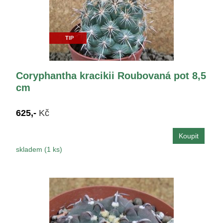
TIP
Coryphantha kracikii Roubovaná pot 8,5
cm
625,-
Kč
skladem (1 ks)