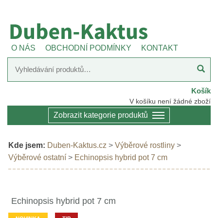
O NÁS
OBCHODNÍ PODMÍNKY
KONTAKT
Košík
V košíku není žádné zboží
Zobrazit kategorie produktů
Kde jsem:
Duben-Kaktus.cz
>
Výběrové rostliny
>
Výběrové ostatní
>
Echinopsis hybrid pot 7 cm
Echinopsis hybrid pot 7 cm