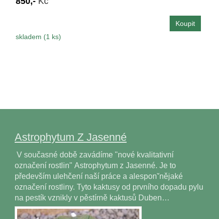
850,-
Kč
skladem (1 ks)
Astrophytum Z Jasenné
V současné době zavádíme "nové kvalitativní
označení rostlin" Astrophytum z Jasenné. Je to
především ulehčení naší práce a alesponˇnějaké
označení rostliny. Tyto kaktusy od prvního dopadu pylu
na pestík vznikly v pěstírně kaktusů Duben…