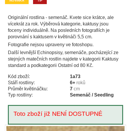
NOVINKA
TIP
Originální rostlina - semenáč. Kvete sice krátce, ale
vícekrát za rok. Výběrová kategorie, kaktusy jsou
foceny individuálně. Na posledních fotografiích je
porovnání s kaktusem v květináči 5,5 cm.
Fotografie nejsou upraveny ve fotoshopu.
Další levnější Echinopsisy, semenáče, pocházející ze
stejných matečních rostlin najdete v kategorii Kaktusy
standard a podkategorii Ostatní od 80 Kč.
Kód zboží:
1a73
Stáří rostliny:
6+
roků
Průměr květináčku:
7
cm
Typ rostliny:
Semenáč / Seedling
Toto zboží již NENÍ DOSTUPNÉ