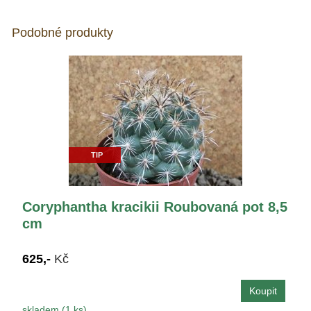
Podobné produkty
TIP
Coryphantha kracikii Roubovaná pot 8,5
cm
625,-
Kč
skladem (1 ks)