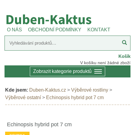
O NÁS
OBCHODNÍ PODMÍNKY
KONTAKT
Košík
V košíku není žádné zboží
Zobrazit kategorie produktů
Kde jsem:
Duben-Kaktus.cz
>
Výběrové rostliny
>
Výběrové ostatní
>
Echinopsis hybrid pot 7 cm
Echinopsis hybrid pot 7 cm