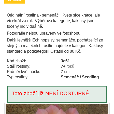
NOVINKA
Originální rostlina - semenáč. Kvete sice krátce, ale
vícekrát za rok. Výběrová kategorie, kaktusy jsou
foceny individuálně.
Fotografie nejsou upraveny ve fotoshopu.
Další levnější Echinopsisy, semenáče, pocházející ze
stejných matečních rostlin najdete v kategorii Kaktusy
standard a podkategorii Ostatní od 80 Kč.
Kód zboží:
3c61
Stáří rostliny:
7+
roků
Průměr květináčku:
7
cm
Typ rostliny:
Semenáč / Seedling
Toto zboží již NENÍ DOSTUPNÉ