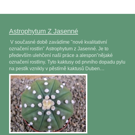
Astrophytum Z Jasenné
V současné době zavádíme "nové kvalitativní
označení rostlin" Astrophytum z Jasenné. Je to
především ulehčení naší práce a alesponˇnějaké
označení rostliny. Tyto kaktusy od prvního dopadu pylu
na pestík vznikly v pěstírně kaktusů Duben…