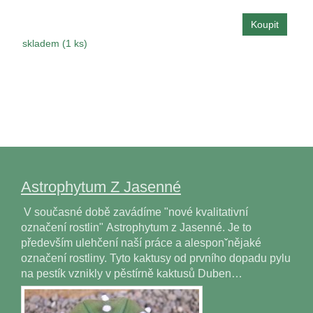
skladem (1 ks)
Astrophytum Z Jasenné
V současné době zavádíme "nové kvalitativní
označení rostlin" Astrophytum z Jasenné. Je to
především ulehčení naší práce a alesponˇnějaké
označení rostliny. Tyto kaktusy od prvního dopadu pylu
na pestík vznikly v pěstírně kaktusů Duben…