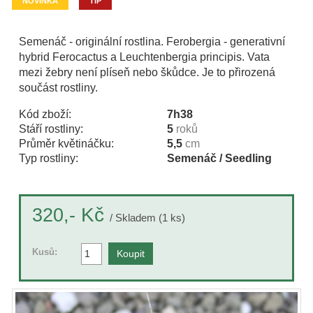
NOVINKA
TIP
Semenáč - originální rostlina. Ferobergia - generativní
hybrid Ferocactus a Leuchtenbergia principis. Vata
mezi žebry není plíseň nebo škůdce. Je to přirozená
součást rostliny.
Kód zboží:
7h38
Stáří rostliny:
5
roků
Průměr květináčku:
5,5
cm
Typ rostliny:
Semenáč / Seedling
Kč
320,-
/ Skladem (1 ks)
Kusů: