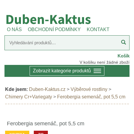
O NÁS
OBCHODNÍ PODMÍNKY
KONTAKT
Košík
V košíku není žádné zboží
Zobrazit kategorie produktů
Kde jsem:
Duben-Kaktus.cz
>
Výběrové rostliny
>
Chimery Cr+Variegaty
>
Ferobergia semenáč, pot 5,5 cm
Ferobergia semenáč, pot 5,5 cm