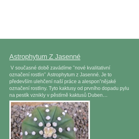
Astrophytum Z Jasenné
V současné době zavádíme "nové kvalitativní
označení rostlin" Astrophytum z Jasenné. Je to
především ulehčení naší práce a alesponˇnějaké
označení rostliny. Tyto kaktusy od prvního dopadu pylu
na pestík vznikly v pěstírně kaktusů Duben…