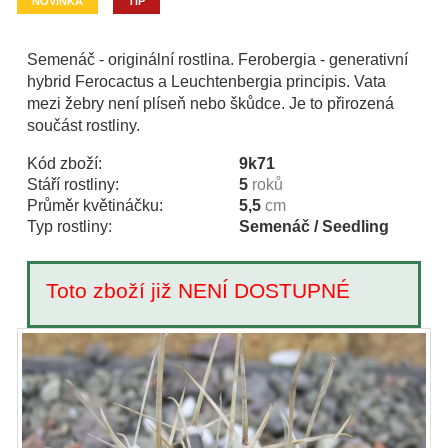
NOVINKA
TIP
Semenáč - originální rostlina. Ferobergia - generativní
hybrid Ferocactus a Leuchtenbergia principis. Vata
mezi žebry není plíseň nebo škůdce. Je to přirozená
součást rostliny.
Kód zboží:
9k71
Stáří rostliny:
5
roků
Průměr květináčku:
5,5
cm
Typ rostliny:
Semenáč / Seedling
Toto zboží již NENÍ DOSTUPNÉ