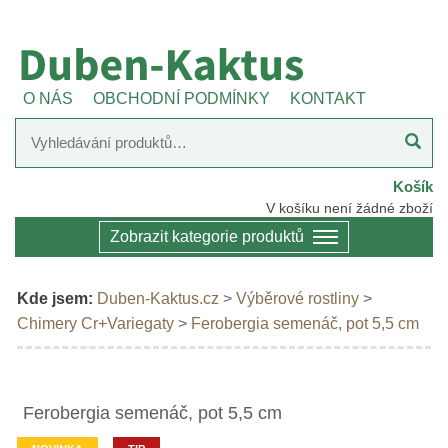
O NÁS
OBCHODNÍ PODMÍNKY
KONTAKT
Košík
V košíku není žádné zboží
Zobrazit kategorie produktů
Kde jsem:
Duben-Kaktus.cz
>
Výběrové rostliny
>
Chimery Cr+Variegaty
>
Ferobergia semenáč, pot 5,5 cm
Ferobergia semenáč, pot 5,5 cm