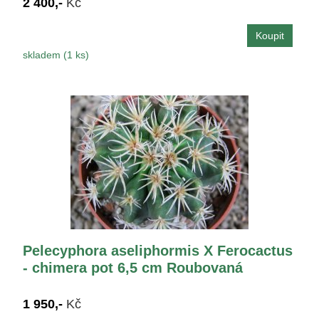
2 400,-
Kč
skladem (1 ks)
Pelecyphora aseliphormis X Ferocactus
- chimera pot 6,5 cm Roubovaná
1 950,-
Kč