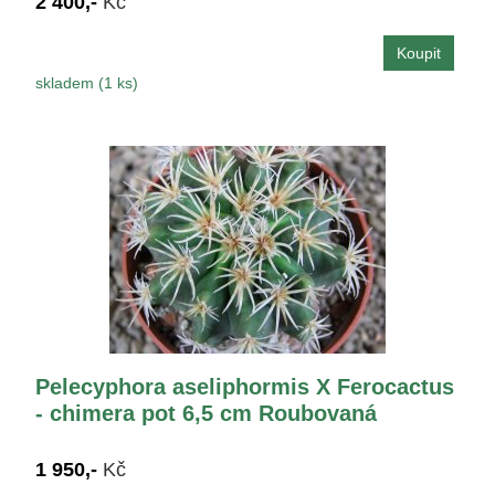
2 400,-
Kč
skladem (1 ks)
Pelecyphora aseliphormis X Ferocactus
- chimera pot 6,5 cm Roubovaná
1 950,-
Kč