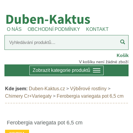
O NÁS
OBCHODNÍ PODMÍNKY
KONTAKT
Košík
V košíku není žádné zboží
Zobrazit kategorie produktů
Kde jsem:
Duben-Kaktus.cz
>
Výběrové rostliny
>
Chimery Cr+Variegaty
>
Ferobergia variegata pot 6,5 cm
Ferobergia variegata pot 6,5 cm