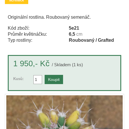
NOVINKA
Originální rostlina. Roubovaný semenáč.
Kód zboží:
5e21
Průměr květináčku:
6,5
cm
Typ rostliny:
Roubovaný / Grafted
Kč
1 950,-
/ Skladem (1 ks)
Kusů: