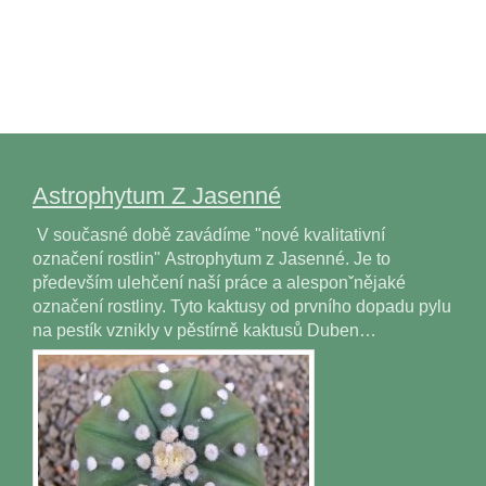
Astrophytum Z Jasenné
V současné době zavádíme "nové kvalitativní
označení rostlin" Astrophytum z Jasenné. Je to
především ulehčení naší práce a alesponˇnějaké
označení rostliny. Tyto kaktusy od prvního dopadu pylu
na pestík vznikly v pěstírně kaktusů Duben…