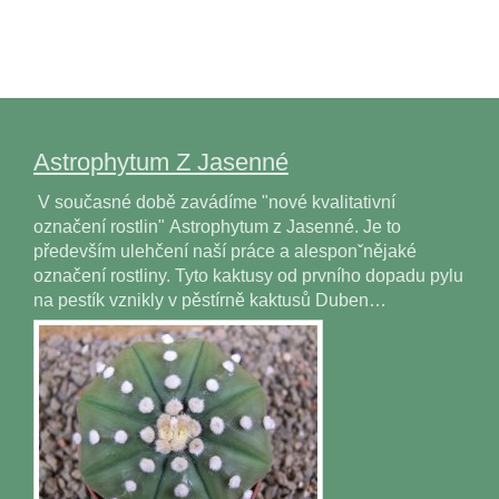
Astrophytum Z Jasenné
V současné době zavádíme "nové kvalitativní
označení rostlin" Astrophytum z Jasenné. Je to
především ulehčení naší práce a alesponˇnějaké
označení rostliny. Tyto kaktusy od prvního dopadu pylu
na pestík vznikly v pěstírně kaktusů Duben…