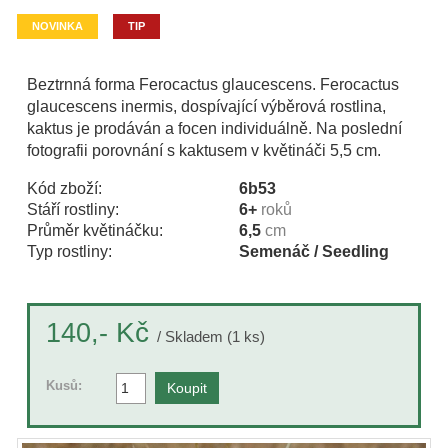
NOVINKA
TIP
Beztrnná forma Ferocactus glaucescens. Ferocactus
glaucescens inermis, dospívající výběrová rostlina,
kaktus je prodáván a focen individuálně. Na poslední
fotografii porovnání s kaktusem v květináči 5,5 cm.
Kód zboží:
6b53
Stáří rostliny:
6+
roků
Průměr květináčku:
6,5
cm
Typ rostliny:
Semenáč / Seedling
Kč
140,-
/ Skladem (1 ks)
Kusů: