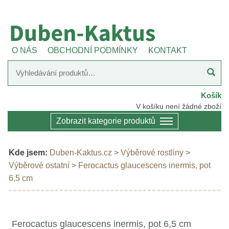
O NÁS
OBCHODNÍ PODMÍNKY
KONTAKT
Košík
V košíku není žádné zboží
Zobrazit kategorie produktů
Kde jsem:
Duben-Kaktus.cz
>
Výběrové rostliny
>
Výběrové ostatní
>
Ferocactus glaucescens inermis, pot
6,5 cm
Ferocactus glaucescens inermis, pot 6,5 cm