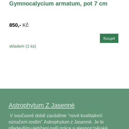
Gymnocalycium armatum, pot 7 cm
850,-
Kč
skladem (1 ks)
Astrophytum Z Jasenné
V současné době zavádíme "nové kvalitativní
označení rostlin" Astrophytum z Jasenné. Je to
především ulehčení naší práce a alesponˇnějaké