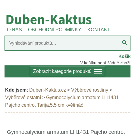
O NÁS
OBCHODNÍ PODMÍNKY
KONTAKT
Košík
V košíku není žádné zboží
Zobrazit kategorie produktů
Kde jsem:
Duben-Kaktus.cz
>
Výběrové rostliny
>
Výběrové ostatní
>
Gymnocalycium armatum LH1431
Pajcho centro, Tarija,5,5 cm květináč
Gymnocalycium armatum LH1431 Pajcho centro,