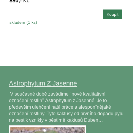
850,-
Kč
skladem (1 ks)
Astrophytum Z Jasenné
V současné době zavádíme "nové kvalitativní
označení rostlin" Astrophytum z Jasenné. Je to
především ulehčení naší práce a alesponˇnějaké
označení rostliny. Tyto kaktusy od prvního dopadu pylu
na pestík vznikly v pěstírně kaktusů Duben…