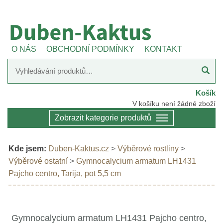
O NÁS
OBCHODNÍ PODMÍNKY
KONTAKT
Košík
V košíku není žádné zboží
Zobrazit kategorie produktů
Kde jsem:
Duben-Kaktus.cz
>
Výběrové rostliny
>
Výběrové ostatní
>
Gymnocalycium armatum LH1431
Pajcho centro, Tarija, pot 5,5 cm
Gymnocalycium armatum LH1431 Pajcho centro,