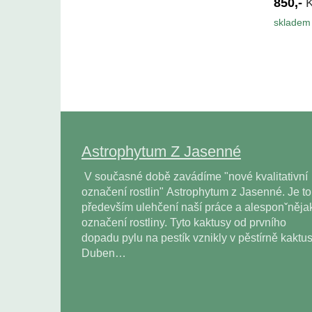
850,-
skladem 
Astrophytum Z Jasenné
V současné době zavádíme "nové kvalitativní
označení rostlin" Astrophytum z Jasenné. Je to
především ulehčení naší práce a alesponˇněja
označení rostliny. Tyto kaktusy od prvního
dopadu pylu na pestík vznikly v pěstírně kaktu
Duben…