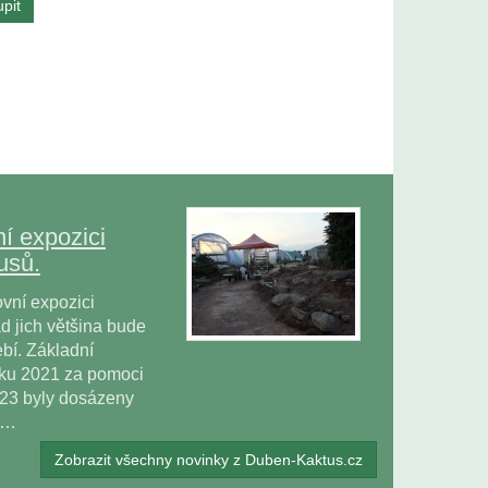
í expozici
usů.
vní expozici
 jich většina bude
bí. Základní
oku 2021 za pomoci
023 byly dosázeny
ů…
Zobrazit všechny novinky z Duben-Kaktus.cz