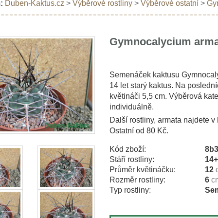
:
Duben-Kaktus.cz
>
Výběrové rostliny
>
Výběrové ostatní
>
Gy
Gymnocalycium arma
Semenáček kaktusu Gymnocalyc
14 let starý kaktus. Na poslední
květináči 5,5 cm. Výběrová kat
individuálně.
Další rostliny, armata najdete v
Ostatní od 80 Kč.
Kód zboží:
8b
Stáří rostliny:
14
Průměr květináčku:
12
Rozměr rostliny:
6
c
Typ rostliny:
Sem