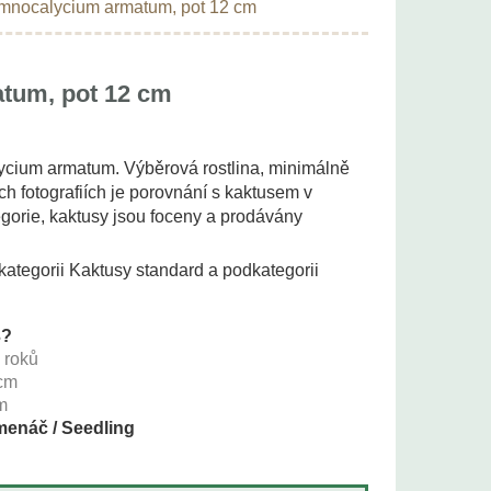
mnocalycium armatum, pot 12 cm
tum, pot 12 cm
ium armatum. Výběrová rostlina, minimálně
ch fotografiích je porovnání s kaktusem v
egorie, kaktusy jsou foceny a prodávány
 kategorii Kaktusy standard a podkategorii
3?
+
roků
cm
m
enáč / Seedling