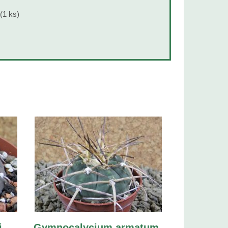
(1 ks)
i
Gymnocalycium armatum,