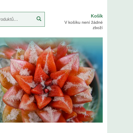
Košík
V košíku není žádné
zboží