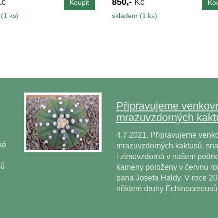
Kč
850,-
Kč
(1 ks)
skladem (1 ks)
Připravujeme venkovn
mrazuvzdorných kakt
4.7 2021. Připravujeme venko
ké
mrazuvzdorných kaktusů, snad
i zimovzdorná v našem podne
sů
kameny položeny v červnu r
pana Josefa Haldy. V roce 2
některé druhy Echinocereus