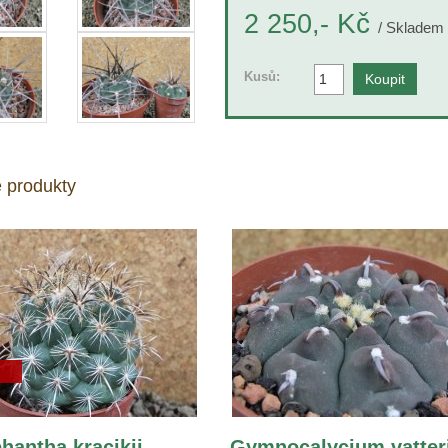
Kč
2 250,-
/ Skladem 
Kusů:
 produkty
hantha kracikii
Gymnocalycium vatter