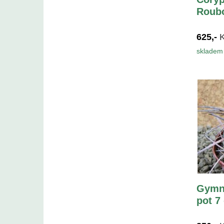
Roubo
625,-
skladem 
Gymn
pot 7