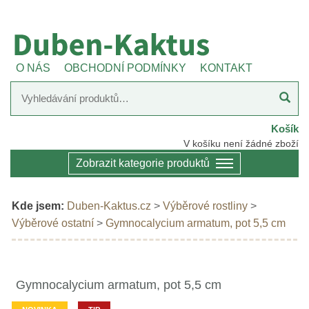
O NÁS
OBCHODNÍ PODMÍNKY
KONTAKT
Košík
V košíku není žádné zboží
Zobrazit kategorie produktů
Kde jsem:
Duben-Kaktus.cz
>
Výběrové rostliny
>
Výběrové ostatní
>
Gymnocalycium armatum, pot 5,5 cm
Gymnocalycium armatum, pot 5,5 cm