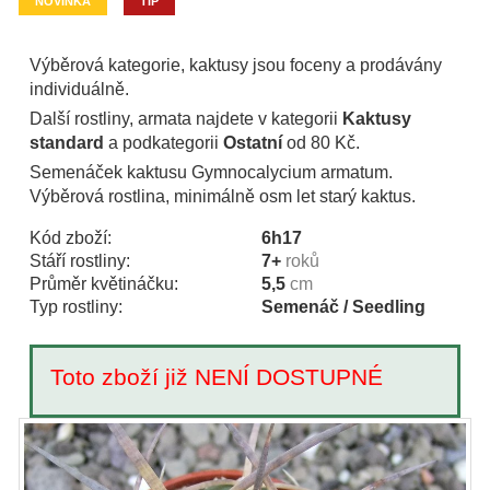
NOVINKA
TIP
Výběrová kategorie, kaktusy jsou foceny a prodávány
individuálně.
Další rostliny, armata najdete v kategorii
Kaktusy
standard
a podkategorii
Ostatní
od 80 Kč.
Semenáček kaktusu Gymnocalycium armatum.
Výběrová rostlina, minimálně osm let starý kaktus.
Kód zboží:
6h17
Stáří rostliny:
7+
roků
Průměr květináčku:
5,5
cm
Typ rostliny:
Semenáč / Seedling
Toto zboží již NENÍ DOSTUPNÉ