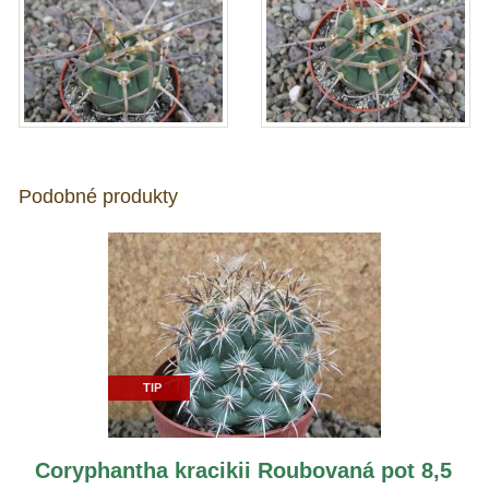
Podobné produkty
TIP
Coryphantha kracikii Roubovaná pot 8,5