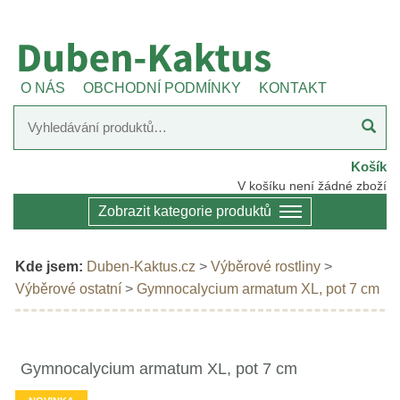
O NÁS
OBCHODNÍ PODMÍNKY
KONTAKT
Košík
V košíku není žádné zboží
Zobrazit kategorie produktů
Kde jsem:
Duben-Kaktus.cz
>
Výběrové rostliny
>
Výběrové ostatní
>
Gymnocalycium armatum XL, pot 7 cm
Gymnocalycium armatum XL, pot 7 cm