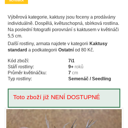
NOVINKA
Výběrová kategorie, kaktusy jsou foceny a prodávány
individuálně. Dospělá, květuschopná, sbírková rostlina.
Na poslední fotografii porovnání s kaktusem v květináči
5,5 cm.
Další rostliny, armata najdete v kategorii
Kaktusy
standard
a podkategorii
Ostatní
od 80 Kč.
Kód zboží:
7i1
Stáří rostliny:
9+
roků
Průměr květináčku:
7
cm
Typ rostliny:
Semenáč / Seedling
Toto zboží již NENÍ DOSTUPNÉ