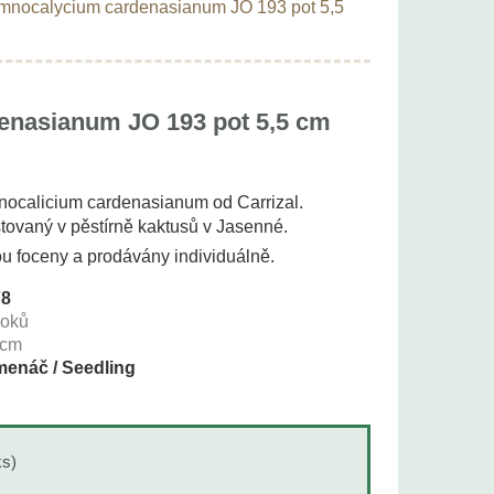
mnocalycium cardenasianum JO 193 pot 5,5
nasianum JO 193 pot 5,5 cm
nocalicium cardenasianum od Carrizal.
tovaný v pěstírně kaktusů v Jasenné.
ou foceny a prodávány individuálně.
78
roků
cm
enáč / Seedling
ks)