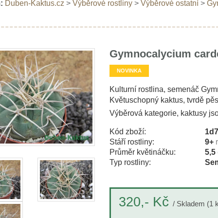
:
Duben-Kaktus.cz
>
Výběrové rostliny
>
Výběrové ostatní
>
Gy
Gymnocalycium carde
NOVINKA
Kulturní rostlina, semenáč Gym
Květuschopný kaktus, tvrdě pěs
Výběrová kategorie, kaktusy js
Kód zboží:
1d
Stáří rostliny:
9+
Průměr květináčku:
5,5
Typ rostliny:
Sem
Kč
320,-
/ Skladem (1 