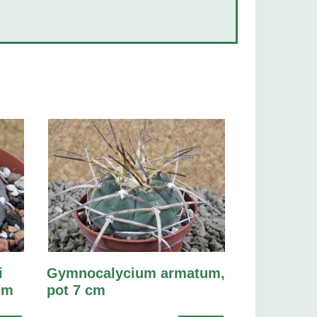
i
Gymnocalycium armatum,
cm
pot 7 cm