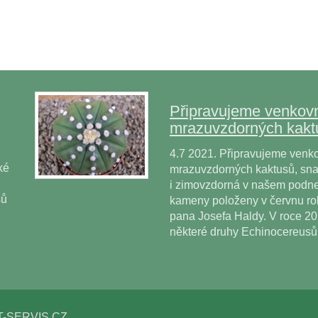
Připravujeme venkovn
mrazuvzdorných kakt
4.7 2021. Připravujeme venko
ké
mrazuvzdorných kaktusů, snad
i zimovzdorná v našem podne
sů
kameny položeny v červnu r
pana Josefa Haldy. V roce 2
některé druhy Echinocereus
T-SERVIS.CZ