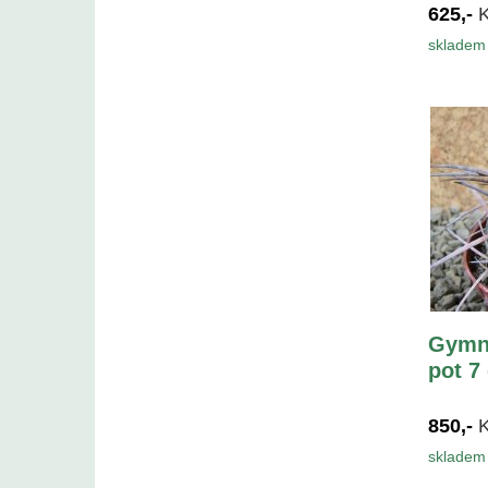
625,-
skladem 
Gymn
pot 7
850,-
skladem 