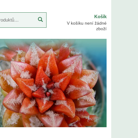
Košík
V košíku není žádné
zboží