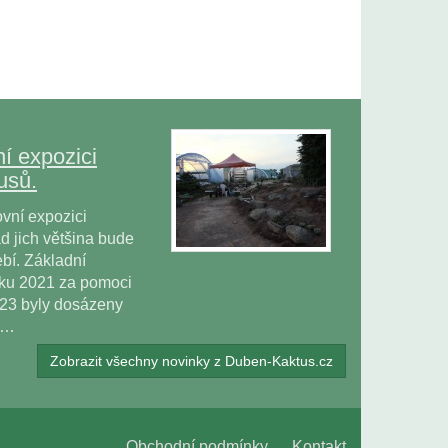
í expozici
usů.
vní expozici
 jich většina bude
bí. Základní
oku 2021 za pomoci
023 byly dosázeny
ů…
Zobrazit všechny novinky z Duben-Kaktus.cz
Obchodní podmínky
Kontakt