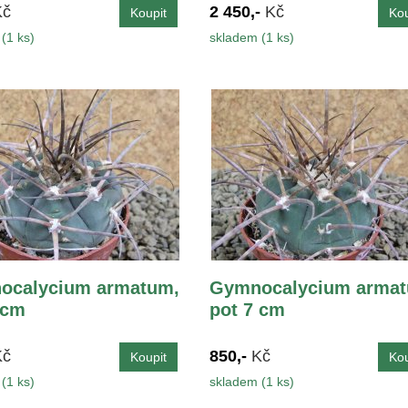
Kč
2 450,-
Kč
(1 ks)
skladem (1 ks)
ocalycium armatum,
Gymnocalycium armat
 cm
pot 7 cm
Kč
850,-
Kč
(1 ks)
skladem (1 ks)