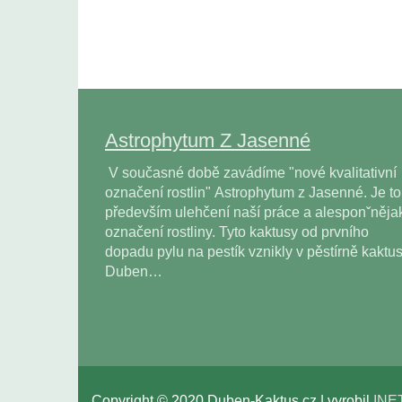
Astrophytum Z Jasenné
V současné době zavádíme "nové kvalitativní
označení rostlin" Astrophytum z Jasenné. Je to
především ulehčení naší práce a alesponˇněja
označení rostliny. Tyto kaktusy od prvního
dopadu pylu na pestík vznikly v pěstírně kaktu
Duben…
Copyright © 2020 Duben-Kaktus.cz | vyrobil
INE