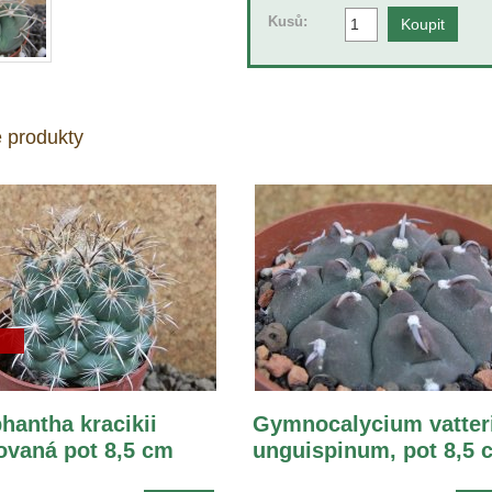
Kusů:
 produkty
hantha kracikii
Gymnocalycium vatter
vaná pot 8,5 cm
unguispinum, pot 8,5 