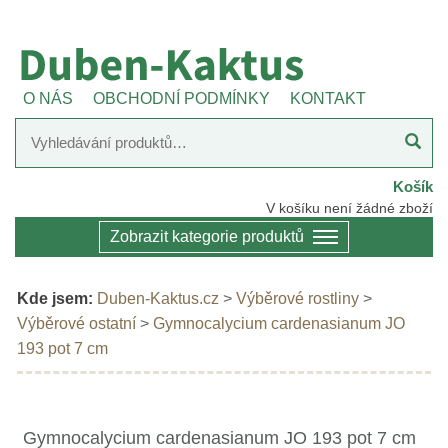
O NÁS
OBCHODNÍ PODMÍNKY
KONTAKT
Košík
V košíku není žádné zboží
Zobrazit kategorie produktů
Kde jsem:
Duben-Kaktus.cz
>
Výběrové rostliny
>
Výběrové ostatní
>
Gymnocalycium cardenasianum JO
193 pot 7 cm
Gymnocalycium cardenasianum JO 193 pot 7 cm