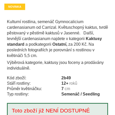
NOVINKA
Kulturní rostlina, semenáč Gymnocalicium
cardenasianum od Carrizal. Květuschopný kaktus, tvrdě
pěstovaný v pěstírně kaktusů v Jasenné. Další,
levnější cardenasianum najdete v kategorii
Kaktusy
standard
a podkategorii
Ostatní,
za 200 Kč. Na
posledních fotografiích je porovnání s rostlinou v
květináči 5,5 cm.
Výběrová kategorie, kaktusy jsou foceny a prodávány
individuálně.
Kód zboží:
2b49
Stáří rostliny:
12+
roků
Průměr květináčku:
7
cm
Typ rostliny:
Semenáč / Seedling
Toto zboží již NENÍ DOSTUPNÉ