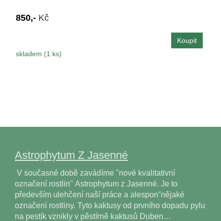
850,-
Kč
skladem (1 ks)
Astrophytum Z Jasenné
V současné době zavádíme "nové kvalitativní
označení rostlin" Astrophytum z Jasenné. Je to
především ulehčení naší práce a alesponˇnějaké
označení rostliny. Tyto kaktusy od prvního dopadu pylu
na pestík vznikly v pěstírně kaktusů Duben…