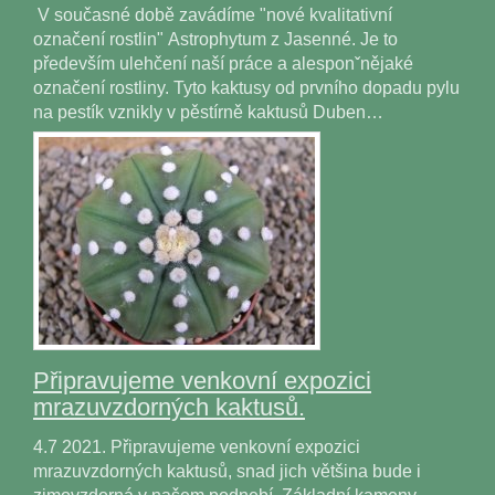
V současné době zavádíme "nové kvalitativní
označení rostlin" Astrophytum z Jasenné. Je to
především ulehčení naší práce a alesponˇnějaké
označení rostliny. Tyto kaktusy od prvního dopadu pylu
na pestík vznikly v pěstírně kaktusů Duben…
Připravujeme venkovní expozici
mrazuvzdorných kaktusů.
4.7 2021. Připravujeme venkovní expozici
mrazuvzdorných kaktusů, snad jich většina bude i