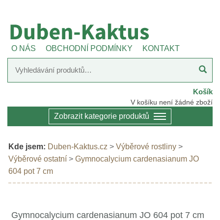
O NÁS
OBCHODNÍ PODMÍNKY
KONTAKT
Košík
V košíku není žádné zboží
Zobrazit kategorie produktů
Kde jsem:
Duben-Kaktus.cz
>
Výběrové rostliny
>
Výběrové ostatní
>
Gymnocalycium cardenasianum JO
604 pot 7 cm
Gymnocalycium cardenasianum JO 604 pot 7 cm