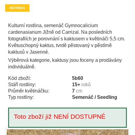
NOVINKA
Kulturní rostlina, semenáč Gymnocalicium
cardenasianum Jižně od Carrizal. Na posledních
fotografiích je porovnání s kaktusem v květináči 5,5 cm.
Květuschopný kaktus, tvrdě pěstovaný v pěstírně
kaktusů v Jasenné.
Výběrová kategorie, kaktusy jsou foceny a prodávány
individuálně.
Kód zboží:
5b60
Stáří rostliny:
15+
roků
Průměr květináčku:
7
cm
Typ rostliny:
Semenáč / Seedling
Toto zboží již NENÍ DOSTUPNÉ